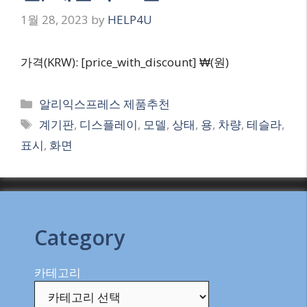
1월 28, 2023
by
HELP4U
가격(KRW): [price_with_discount] ₩(원)
Categories
알리익스프레스 제품추천
Tags
계기판
,
디스플레이
,
모델
,
상태
,
용
,
차량
,
테슬라
,
표시
,
화면
Category
카테고리