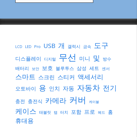
도구
개
USB
갤럭시
Pro
금속
LCD
LED
무선
및
미니
디스플레이
방수
디지털
보호
삼성
세트
배터리
블루투스
센서
보안
스마트
액세서리
스티커
스크린
자동차
용
전기
자동
인치
오토바이
커버
카메라
충전
충전식
케이블
케이스
프로
포함
홈
태블릿
터치
탭
헤드
휴대용