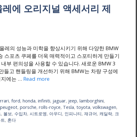
리올레에 오리지널 액세서리 제
리올레의 성능과 미학을 향상시키기 위해 다양한 BMW
승 스포츠 쿠페를 더욱 매력적이고 스포티하게 만들기
내부 편의성을 사용할 수 있습니다. 새로운 BMW 3
만들고 핸들링을 개선하기 위해 BMW는 차량 구성에
키지에는 …
Read more
rrari
,
ford
,
honda
,
infiniti
,
jaguar
,
jeep
,
lamborghini
,
peugeot
,
porsche
,
rolls-royce
,
Tesla
,
toyota
,
volkswagen
,
츠
,
볼보
,
수입차
,
시트로엥
,
아우디
,
인피니티
,
재규어
,
캐딜락
,
크
아트
,
혼다