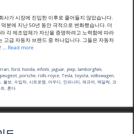
 회사가 시장에 진입한 이후로 줄어들지 않았습니다.
덕분에 지난 50년 동안 극적으로 변화했습니다. 더
라 각 제조업체가 자신을 증명하려고 노력함에 따라
는 고급 자동차 브랜드 중 하나입니다. 그들은 자동차
 …
Read more
rrari
,
ford
,
honda
,
infiniti
,
jaguar
,
jeep
,
lamborghini
,
peugeot
,
porsche
,
rolls-royce
,
Tesla
,
toyota
,
volkswagen
,
츠
,
볼보
,
수입차
,
시트로엥
,
아우디
,
인피니티
,
재규어
,
캐딜락
,
크
아트
,
혼다
레이드