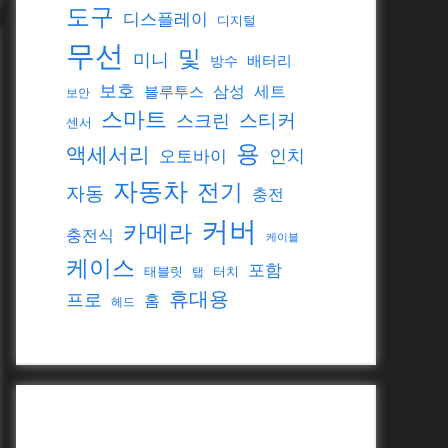
도구
디스플레이
디지털
무선
및
미니
배터리
방수
보호
삼성
세트
블루투스
보안
스마트
스티커
스크린
센서
용
액세서리
인치
오토바이
자동차
전기
자동
충전
커버
카메라
충전식
케이블
케이스
포함
태블릿
터치
탭
휴대용
프로
홈
헤드