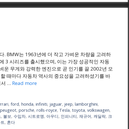
다. BMW는 1963년에 더 작고 가벼운 차량을 고려하
년에 3 시리즈를 출시했으며, 이는 가장 성공적인 자동
가벼운 무게와 강력한 엔진으로 곧 인기를 끌 2002년 모
고려할 때마다 자동차 역사의 중요성을 고려하셨기를 바
에서 …
Read more
rrari
,
ford
,
honda
,
infiniti
,
jaguar
,
jeep
,
lamborghini
,
peugeot
,
porsche
,
rolls-royce
,
Tesla
,
toyota
,
volkswagen
,
츠
,
볼보
,
수입차
,
시트로엥
,
아우디
,
인피니티
,
재규어
,
캐딜락
,
크
아트
,
혼다