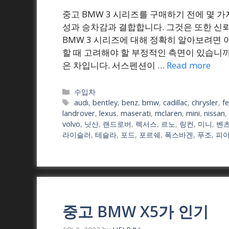
중고 BMW 3 시리즈를 구매하기 전에 몇 
성과 승차감과 결합합니다. 그것은 또한 신
BMW 3 시리즈에 대해 정확히 알아보려면 
할 때 고려해야 할 부정적인 측면이 있습니까
은 차입니다. 서스펜션이 …
Read more
Categories
수입차
Tags
audi
,
bentley
,
benz
,
bmw
,
cadillac
,
chrysler
,
fe
landrover
,
lexus
,
maserati
,
mclaren
,
mini
,
nissan
,
volvo
,
닛산
,
랜드로버
,
렉서스
,
르노
,
링컨
,
미니
,
벤
라이슬러
,
테슬라
,
포드
,
포르쉐
,
폭스바겐
,
푸조
,
피
중고 BMW X5가 인기