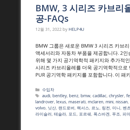
BMW, 3 시리즈 카브
공-FAQs
12월 31, 2022
by
HELP4U
BMW 그룹은 새로운 BMW 3 시리즈 카브
액세서리와 자동차 부품을 제공합니다. 2인
위해 몇 가지 공기역학적 패키지와 추가적인 
시리즈 카브리올레를 더욱 공기역학적으로 
PUR 공기역학 패키지를 포함합니다. 이 패
Categories
수입차
Tags
audi
,
bentley
,
benz
,
bmw
,
cadillac
,
chrysler
,
fe
landrover
,
lexus
,
maserati
,
mclaren
,
mini
,
nissan
,
volvo
,
닛산
,
랜드로버
,
렉서스
,
르노
,
링컨
,
미니
,
벤
라이슬러
,
테슬라
,
포드
,
포르쉐
,
폭스바겐
,
푸조
,
피