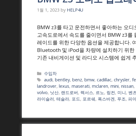
1월 1, 2023
by
HELP4U
BMW z3를 타고 운전하면서 좋아하는 오디
고속도로에서 속도를 줄이면서 BMW z3를 
레이드를 위한 다양한 옵션을 제공합니다. 여
Bluetooth 및 iPod을 차량에 설치하기
기존 내비게이션 및 라디오 시스템에 쉽게 추
Categories
수입차
Tags
audi
,
bentley
,
benz
,
bmw
,
cadillac
,
chrysler
,
fe
landrover
,
lexus
,
maserati
,
mclaren
,
mini
,
nissan
,
volvo
,
닛산
,
랜드로버
,
렉서스
,
르노
,
링컨
,
미니
,
벤
라이슬러
,
테슬라
,
포드
,
포르쉐
,
폭스바겐
,
푸조
,
피