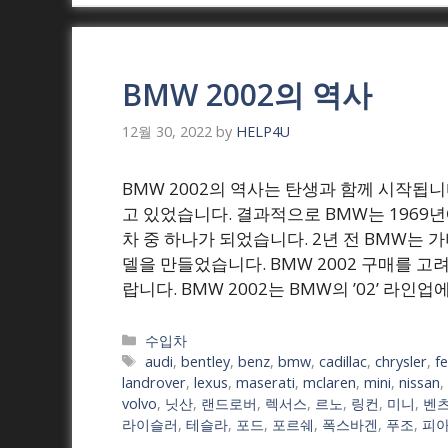
BMW 2002의 역사
12월 30, 2022
by
HELP4U
BMW 2002의 역사는 탄생과 함께 시작됩니
고 있었습니다. 결과적으로 BMW는 1969
차 중 하나가 되었습니다. 2년 전 BMW는 
델을 만들었습니다. BMW 2002 구매를 
랍니다. BMW 2002는 BMW의 ’02’ 라인업
Categories
수입차
Tags
audi
,
bentley
,
benz
,
bmw
,
cadillac
,
chrysler
,
fe
landrover
,
lexus
,
maserati
,
mclaren
,
mini
,
nissan
,
volvo
,
닛산
,
랜드로버
,
렉서스
,
르노
,
링컨
,
미니
,
벤
라이슬러
,
테슬라
,
포드
,
포르쉐
,
폭스바겐
,
푸조
,
피