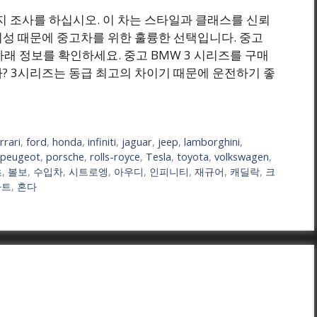
가지 조사를 하십시오. 이 차는 스타일과 클래스를 신뢰
뢰성 때문에 중고차를 위한 훌륭한 선택입니다. 중고
아래 정보를 확인하세요. 중고 BMW 3 시리즈를 구매
? 3시리즈는 동급 최고의 차이기 때문에 운전하기 좋
rrari
,
ford
,
honda
,
infiniti
,
jaguar
,
jeep
,
lamborghini
,
peugeot
,
porsche
,
rolls-royce
,
Tesla
,
toyota
,
volkswagen
,
츠
,
볼보
,
수입차
,
시트로엥
,
아우디
,
인피니티
,
재규어
,
캐딜락
,
크
아트
,
혼다