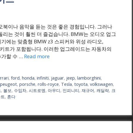
오북이나 음악을 듣는 것은 좋은 경험입니다. 그러나
돌리는 것이 훨씬 더 즐겁습니다. BMW는 오디오 업그
기에는 맞춤형 BMW z3 스피커와 위성 라디오,
 위한 키트가 포함됩니다. 이러한 업그레이드는 자동차의
가할 수 …
Read more
rrari
,
ford
,
honda
,
infiniti
,
jaguar
,
jeep
,
lamborghini
,
peugeot
,
porsche
,
rolls-royce
,
Tesla
,
toyota
,
volkswagen
,
츠
,
볼보
,
수입차
,
시트로엥
,
아우디
,
인피니티
,
재규어
,
캐딜락
,
크
아트
,
혼다