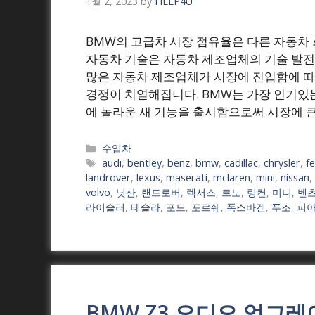
1월 2, 2023
by
HELP4U
BMW의 고급차 시장 점유율은 다른 자동차
자동차 기술은 자동차 제조업체의 기술 발전 
많은 자동차 제조업체가 시장에 진입함에 따
경쟁이 치열해집니다. BMW는 가장 인기있
에 놀라운 새 기능을 출시함으로써 시장에 큰
Categories
수입차
Tags
audi
,
bentley
,
benz
,
bmw
,
cadillac
,
chrysler
,
fe
landrover
,
lexus
,
maserati
,
mclaren
,
mini
,
nissan
,
volvo
,
닛산
,
랜드로버
,
렉서스
,
르노
,
링컨
,
미니
,
벤
라이슬러
,
테슬라
,
포드
,
포르쉐
,
폭스바겐
,
푸조
,
피
BMW Z3 오디오 업그