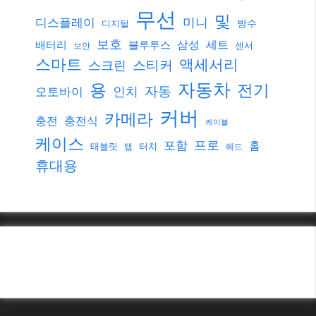
무선
및
미니
디스플레이
방수
디지털
보호
삼성
세트
배터리
블루투스
센서
보안
스마트
액세서리
스티커
스크린
자동차
용
전기
자동
인치
오토바이
커버
카메라
충전
충전식
케이블
케이스
프로
포함
홈
태블릿
터치
탭
헤드
휴대용