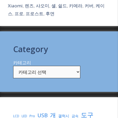
Xiaomi
,
렌즈
,
샤오미
,
셸
,
쉴드
,
카메라
,
커버
,
케이
스
,
프로
,
프로스트
,
후면
Category
카테고리
도구
개
USB
갤럭시
Pro
금속
LCD
LED