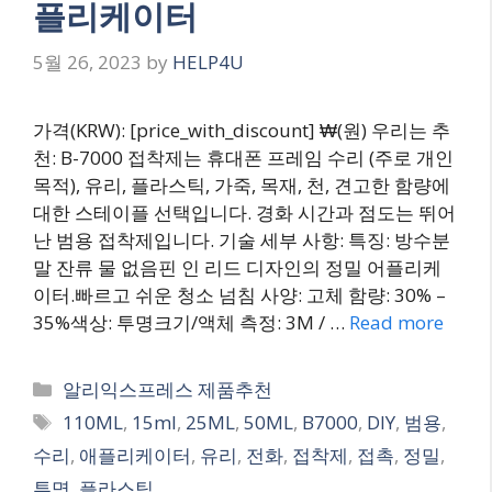
플리케이터
5월 26, 2023
by
HELP4U
가격(KRW): [price_with_discount] ₩(원) 우리는 추
천: B-7000 접착제는 휴대폰 프레임 수리 (주로 개인
목적), 유리, 플라스틱, 가죽, 목재, 천, 견고한 함량에
대한 스테이플 선택입니다. 경화 시간과 점도는 뛰어
난 범용 접착제입니다. 기술 세부 사항: 특징: 방수분
말 잔류 물 없음핀 인 리드 디자인의 정밀 어플리케
이터.빠르고 쉬운 청소 넘침 사양: 고체 함량: 30% –
35%색상: 투명크기/액체 측정: 3M / …
Read more
Categories
알리익스프레스 제품추천
Tags
110ML
,
15ml
,
25ML
,
50ML
,
B7000
,
DIY
,
범용
,
수리
,
애플리케이터
,
유리
,
전화
,
접착제
,
접촉
,
정밀
,
투명
,
플라스틱