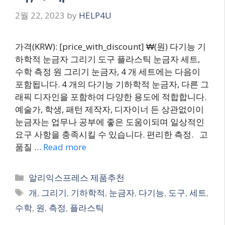
2월 22, 2023
by
HELP4U
가격(KRW): [price_with_discount] ₩(원) 다기능 기
하학적 눈금자 그리기 도구 플라스틱 눈금자 세트,
수학 측정 원 그리기 눈금자, 4 개 세트에는 다음이
포함됩니다. 4 개의 다기능 기하학적 눈금자, 다른 그
래픽 디자인을 포함하여 다양한 용도에 적합합니다.
예술가, 학생, 패턴 제작자, 디자이너 든 상관없이이
눈금자는 업무나 공부에 좋은 도움이되며 일상적인
요구 사항을 충족시킬 수 있습니다. 편리한 측정. 고
품질 …
Read more
Categories
알리익스프레스 제품추천
Tags
개
,
그리기
,
기하학적
,
눈금자
,
다기능
,
도구
,
세트
,
수학
,
원
,
측정
,
플라스틱