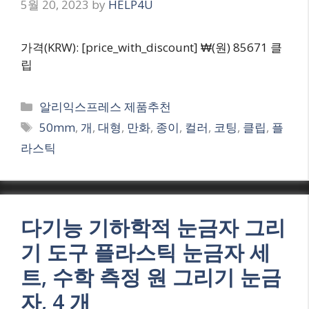
5월 20, 2023
by
HELP4U
가격(KRW): [price_with_discount] ₩(원) 85671 클
립
Categories
알리익스프레스 제품추천
Tags
50mm
,
개
,
대형
,
만화
,
종이
,
컬러
,
코팅
,
클립
,
플
라스틱
다기능 기하학적 눈금자 그리
기 도구 플라스틱 눈금자 세
트, 수학 측정 원 그리기 눈금
자, 4 개