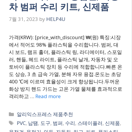
차 범퍼 수리 키트, 신제품
7월 31, 2023
by
HELP4U
가격(KRW): [price_with_discount] ₩(원) 특징:시장
에서 적어도 98% 플라스틱을 수리합니다. 범퍼, 대
시 보드, 램프 홀더, 플라스틱 링, 라디에이터, 스포일
러, 핸들, 헤드 라이트, 플라스틱 날개, 자동차 및 오
토바이 플라스틱 장치 등 수리에 적합합니다.빠른 온
도 상승, 3 초 급속 가열, 분해 자유 용접.온도는 초당
400 ℃에 이르며 효율성이 크게 향상됩니다.두꺼운
화상 방지 핸드 가드는 고온 가열 물체를 효과적으로
격리하고 …
Read more
Categories
알리익스프레스 제품추천
Tags
PVC
,
납땜
,
도구
,
범퍼
,
수리
,
스테이플러
,
신제품
,
용접건
,
용접기
,
인두
,
자동차
,
차고
,
키트
,
플라스틱
,