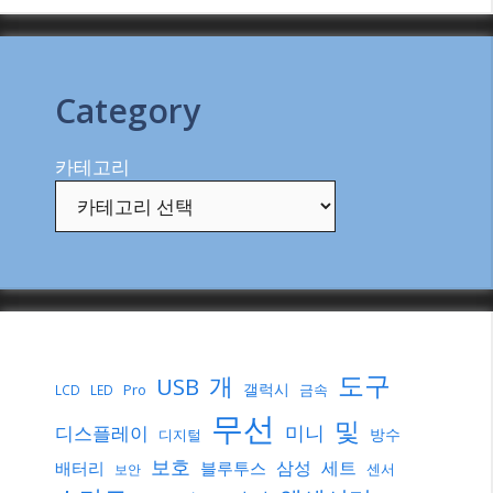
Category
카테고리
도구
개
USB
갤럭시
Pro
금속
LCD
LED
무선
및
미니
디스플레이
방수
디지털
보호
삼성
세트
배터리
블루투스
센서
보안