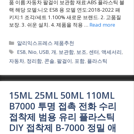
품 이름:자동차 팔걸이 보관함 재료:ABS 플라스틱 블
랙 해당 모델:니오 ES8 용 모델 연도:2018-2022 패
키지:1 조각/세트 1.100% 새로운 브랜드. 2. 고품질
보장. 3. 쉬운 설치. 4. 제품을 적용 …
Read more
Categories
알리익스프레스 제품추천
Tags
ES8
,
Nio
,
USB
,
개
,
보관함
,
보조
,
센터
,
액세서리
,
자동차
,
정리함
,
콘솔
,
팔걸이
,
포함
,
플라스틱
15ML 25ML 50ML 110ML
B7000 투명 접촉 전화 수리
접착제 범용 유리 플라스틱
DIY 접착제 B-7000 정밀 애