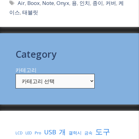
Tags
Air
,
Boox
,
Note
,
Onyx
,
용
,
인치
,
종이
,
커버
,
케
이스
,
태블릿
Category
카테고리
도구
개
USB
갤럭시
Pro
금속
LCD
LED