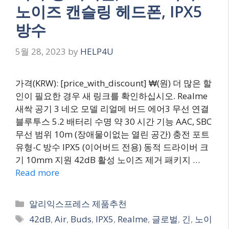
노이즈 캔슬링 헤드폰, IPX5
방수
5월 28, 2023
by
HELP4U
가격(KRW): [price_with_discount] ₩(원) 더 많은 할
인이 필요한 경우 새 링크를 확인하십시오. Realme
새싹 공기 3 네오 모델 리얼메 버드 에어3 무선 연결
블루투스 5.2 배터리 수명 약 30 시간 기능 AAC, SBC
무선 범위 10m (장애물이없는 열린 공간) 충전 포트
유형-C 방수 IPX5 (이어버드 전용) 동적 드라이버 크
기 10mm 지원 42dB 활성 노이즈 제거 패키지 …
Read more
Categories
알리익스프레스 제품추천
Tags
42dB
,
Air
,
Buds
,
IPX5
,
Realme
,
글로벌
,
긴
,
노이