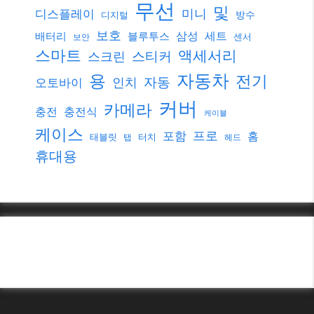
무선
및
미니
디스플레이
방수
디지털
보호
삼성
세트
배터리
블루투스
센서
보안
스마트
액세서리
스티커
스크린
자동차
용
전기
자동
인치
오토바이
커버
카메라
충전
충전식
케이블
케이스
프로
포함
홈
태블릿
터치
탭
헤드
휴대용