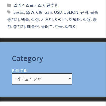
Categories
알리익스프레스 제품추천
Tags
3포트
,
65W
,
C형
,
Gan
,
USB
,
USLION
,
규격
,
급속
충전기
,
맥북
,
삼성
,
샤오미
,
아이폰
,
어댑터
,
적용
,
충
전
,
충전기
,
태블릿
,
플러그
,
한국
,
화웨이
Category
카테고리