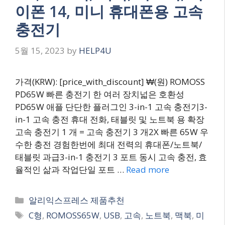
이폰 14, 미니 휴대폰용 고속
충전기
5월 15, 2023
by
HELP4U
가격(KRW): [price_with_discount] ₩(원) ROMOSS
PD65W 빠른 충전기 한 여러 장치넓은 호환성
PD65W 애플 단단한 플러그인 3-in-1 고속 충전기3-
in-1 고속 충전 휴대 전화, 태블릿 및 노트북 용 확장
고속 충전기 1 개 = 고속 충전기 3 개2X 빠른 65W 우
수한 충전 경험한번에 최대 전력의 휴대폰/노트북/
태블릿 과급3-in-1 충전기 3 포트 동시 고속 충전, 효
율적인 삶과 작업단일 포트 …
Read more
Categories
알리익스프레스 제품추천
Tags
C형
,
ROMOSS65W
,
USB
,
고속
,
노트북
,
맥북
,
미