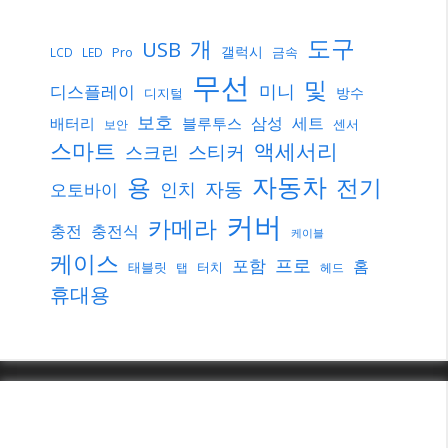
도구
개
USB
갤럭시
Pro
금속
LCD
LED
무선
및
미니
디스플레이
방수
디지털
보호
삼성
세트
배터리
블루투스
센서
보안
스마트
액세서리
스티커
스크린
자동차
용
전기
자동
인치
오토바이
커버
카메라
충전
충전식
케이블
케이스
프로
포함
홈
태블릿
터치
탭
헤드
휴대용