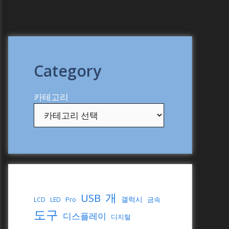
Category
카테고리
개
USB
갤럭시
Pro
금속
LCD
LED
도구
디스플레이
디지털