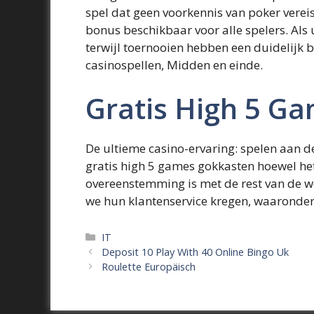
spel dat geen voorkennis van poker verei
bonus beschikbaar voor alle spelers. Als u
terwijl toernooien hebben een duidelijk b
casinospellen, Midden en einde.
Gratis High 5 G
De ultieme casino-ervaring: spelen aan d
gratis high 5 games gokkasten hoewel het 
overeenstemming is met de rest van de we
we hun klantenservice kregen, waaronder
Categories
IT
Deposit 10 Play With 40 Online Bingo Uk
Roulette Europäisch