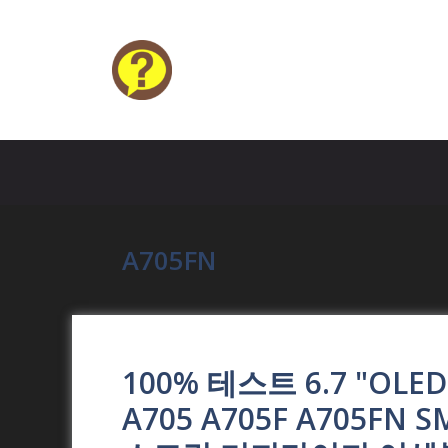
Skip
to
content
HELP4U
A705FN
100% 테스트 6.7 "OL
A705 A705F A705F