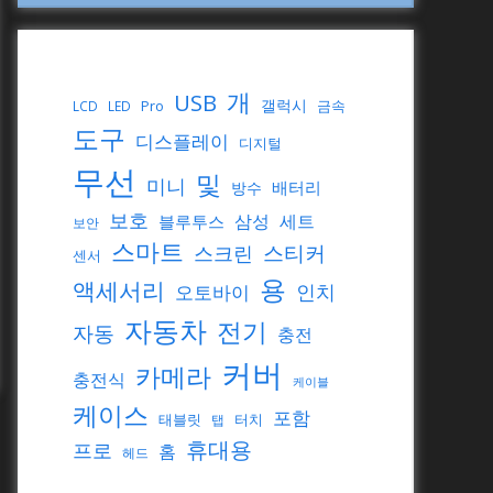
개
USB
갤럭시
Pro
금속
LCD
LED
도구
디스플레이
디지털
무선
및
미니
배터리
방수
보호
삼성
세트
블루투스
보안
스마트
스티커
스크린
센서
용
액세서리
인치
오토바이
자동차
전기
자동
충전
커버
카메라
충전식
케이블
케이스
포함
태블릿
터치
탭
휴대용
프로
홈
헤드