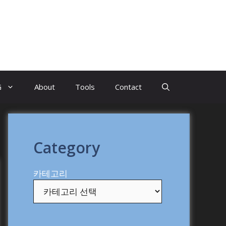
G
About
Tools
Contact
Category
카테고리