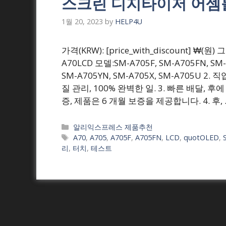
스크린 디지타이저 어셈
1월 20, 2023
by
HELP4U
가격(KRW): [price_with_discount] 
A70LCD 모델:SM-A705F, SM-A705FN, SM
SM-A705YN, SM-A705X, SM-A705U 
질 관리, 100% 완벽한 일. 3. 빠른 배달, 
증, 제품은 6 개월 보증을 제공합니다. 4. 후,
Categories
알리익스프레스 제품추천
Tags
A70
,
A705
,
A705F
,
A705FN
,
LCD
,
quotOLED
,
리
,
터치
,
테스트