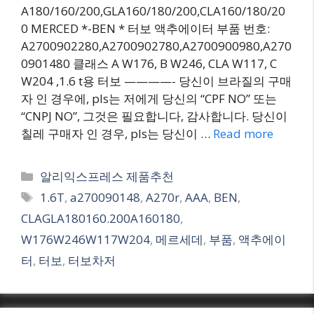
A180/160/200,GLA160/180/200,CLA160/180/20
0 MERCED *-BEN * 터보 액추에이터 부품 번호:
A2700902280,A2700902780,A2700900980,A270
0901480 클래스 A W176, B W246, CLA W117, C
W204 ,1.6 t용 터보 ————- 당신이 브라질의 구매
자 인 경우에, pls는 저에게 당신의 “CPF NO” 또는
“CNPJ NO”, 그것은 필요합니다, 감사합니다. 당신이
칠레 구매자 인 경우, pls는 당신이 …
Read more
Categories
알리익스프레스 제품추천
Tags
1.6T
,
a270090148
,
A270r
,
AAA
,
BEN
,
CLAGLA180160.200A160180
,
W176W246W117W204
,
메르세데
,
부품
,
액추에이
터
,
터보
,
터보차저