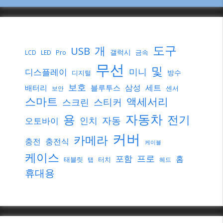
도구
개
USB
갤럭시
Pro
금속
LCD
LED
무선
및
미니
디스플레이
방수
디지털
보호
삼성
세트
배터리
블루투스
센서
보안
스마트
액세서리
스티커
스크린
자동차
용
전기
자동
인치
오토바이
커버
카메라
충전
충전식
케이블
케이스
프로
포함
홈
태블릿
터치
탭
헤드
휴대용