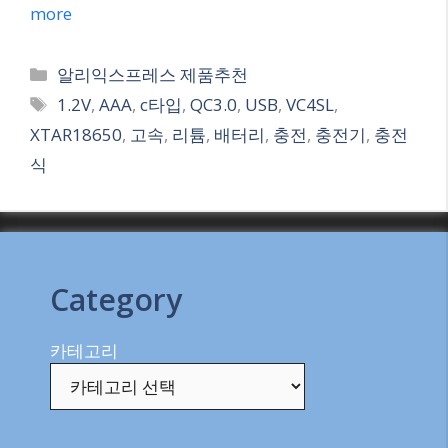
more
Categories
알리익스프레스 제품추천
Tags
1.2V
,
AAA
,
c타입
,
QC3.0
,
USB
,
VC4SL
,
XTAR18650
,
고속
,
리튬
,
배터리
,
충전
,
충전기
,
충전
식
Category
카테고리