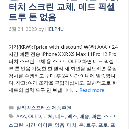
터치 스크린 교체, 데드 픽셀
트루 톤 없음
6월 24, 2023
by
HELP4U
가격(KRW): [price_with_discount] ₩(원) AAA + 24
시간 빠른 전송 iPhone X XR XS Max 11Pro 12 Pro
터치 스크린 교체 용 소프트 OLED 화면 데드 픽셀 트
루 톤 없음 가능한 한 빨리 새 화면을 얻으려면 품질
검사를 수행하고 구매 후 24 시간 이내에 발송합니
다. 참고: 여러 조각을 구입하십시오. 일반적으로 한
세트의 설치 도구 만 보냅니다. …
Read more
Categories
알리익스프레스 제품추천
Tags
AAA
,
OLED
,
교체
,
데드
,
맥스
,
배송
,
빠른
,
소프트
,
스크린
,
시간
,
아이폰
,
없음
,
터치
,
톤
,
트루
,
프로
,
프