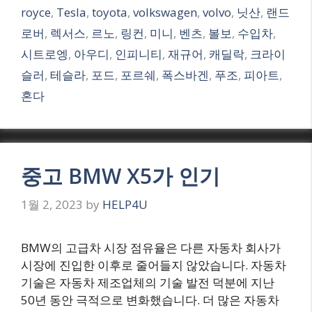
royce
,
Tesla
,
toyota
,
volkswagen
,
volvo
,
닛산
,
랜드
로버
,
렉서스
,
르노
,
링컨
,
미니
,
벤츠
,
볼보
,
수입차
,
시트로엥
,
아우디
,
인피니티
,
재규어
,
캐딜락
,
크라이
슬러
,
테슬라
,
포드
,
포르쉐
,
폭스바겐
,
푸조
,
피아트
,
혼다
중고 BMW X5가 인기
1월 2, 2023
by
HELP4U
BMW의 고급차 시장 점유율은 다른 자동차 회사가
시장에 진입한 이후로 줄어들지 않았습니다. 자동차
기술은 자동차 제조업체의 기술 발전 덕분에 지난
50년 동안 극적으로 변화했습니다. 더 많은 자동차