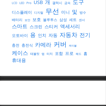
도구
개
USB
갤럭시
Pro
금속
LCD
LED
무선
및
미니
디스플레이
방수
디지털
보호
삼성
세트
배터리
블루투스
센서
보안
스마트
액세서리
스티커
스크린
자동차
용
전기
자동
인치
오토바이
커버
카메라
충전
충전식
케이블
케이스
프로
포함
홈
태블릿
터치
탭
헤드
휴대용