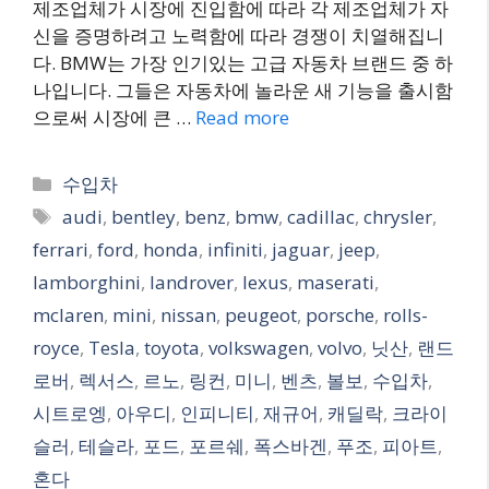
제조업체가 시장에 진입함에 따라 각 제조업체가 자
신을 증명하려고 노력함에 따라 경쟁이 치열해집니
다. BMW는 가장 인기있는 고급 자동차 브랜드 중 하
나입니다. 그들은 자동차에 놀라운 새 기능을 출시함
으로써 시장에 큰 …
Read more
Categories
수입차
Tags
audi
,
bentley
,
benz
,
bmw
,
cadillac
,
chrysler
,
ferrari
,
ford
,
honda
,
infiniti
,
jaguar
,
jeep
,
lamborghini
,
landrover
,
lexus
,
maserati
,
mclaren
,
mini
,
nissan
,
peugeot
,
porsche
,
rolls-
royce
,
Tesla
,
toyota
,
volkswagen
,
volvo
,
닛산
,
랜드
로버
,
렉서스
,
르노
,
링컨
,
미니
,
벤츠
,
볼보
,
수입차
,
시트로엥
,
아우디
,
인피니티
,
재규어
,
캐딜락
,
크라이
슬러
,
테슬라
,
포드
,
포르쉐
,
폭스바겐
,
푸조
,
피아트
,
혼다