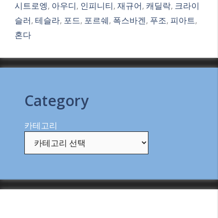
시트로엥
,
아우디
,
인피니티
,
재규어
,
캐딜락
,
크라이
슬러
,
테슬라
,
포드
,
포르쉐
,
폭스바겐
,
푸조
,
피아트
,
혼다
Category
카테고리