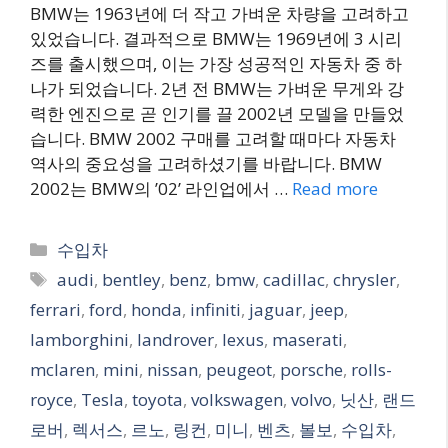
BMW는 1963년에 더 작고 가벼운 차량을 고려하고
있었습니다. 결과적으로 BMW는 1969년에 3 시리
즈를 출시했으며, 이는 가장 성공적인 자동차 중 하
나가 되었습니다. 2년 전 BMW는 가벼운 무게와 강
력한 엔진으로 곧 인기를 끌 2002년 모델을 만들었
습니다. BMW 2002 구매를 고려할 때마다 자동차
역사의 중요성을 고려하셨기를 바랍니다. BMW
2002는 BMW의 ’02’ 라인업에서 …
Read more
Categories
수입차
Tags
audi
,
bentley
,
benz
,
bmw
,
cadillac
,
chrysler
,
ferrari
,
ford
,
honda
,
infiniti
,
jaguar
,
jeep
,
lamborghini
,
landrover
,
lexus
,
maserati
,
mclaren
,
mini
,
nissan
,
peugeot
,
porsche
,
rolls-
royce
,
Tesla
,
toyota
,
volkswagen
,
volvo
,
닛산
,
랜드
로버
,
렉서스
,
르노
,
링컨
,
미니
,
벤츠
,
볼보
,
수입차
,