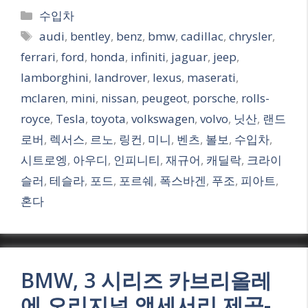
Categories
수입차
Tags
audi
,
bentley
,
benz
,
bmw
,
cadillac
,
chrysler
,
ferrari
,
ford
,
honda
,
infiniti
,
jaguar
,
jeep
,
lamborghini
,
landrover
,
lexus
,
maserati
,
mclaren
,
mini
,
nissan
,
peugeot
,
porsche
,
rolls-
royce
,
Tesla
,
toyota
,
volkswagen
,
volvo
,
닛산
,
랜드
로버
,
렉서스
,
르노
,
링컨
,
미니
,
벤츠
,
볼보
,
수입차
,
시트로엥
,
아우디
,
인피니티
,
재규어
,
캐딜락
,
크라이
슬러
,
테슬라
,
포드
,
포르쉐
,
폭스바겐
,
푸조
,
피아트
,
혼다
BMW, 3 시리즈 카브리올레
에 오리지널 액세서리 제공-