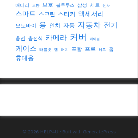
보호
삼성
세트
배터리
블루투스
센서
보안
스마트
액세서리
스티커
스크린
자동차
용
전기
자동
인치
오토바이
커버
카메라
충전
충전식
케이블
케이스
프로
포함
홈
태블릿
터치
탭
헤드
휴대용
© 2026 HELP4U
• Built with
GeneratePress