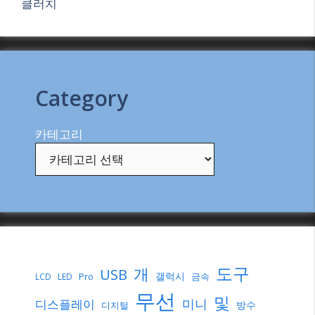
클러치
Category
카테고리
도구
개
USB
갤럭시
Pro
금속
LCD
LED
무선
및
미니
디스플레이
방수
디지털