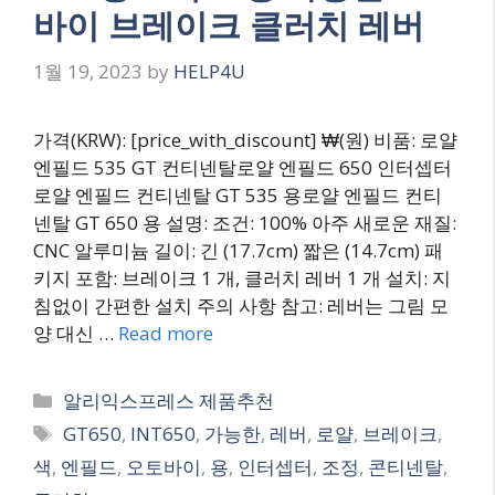
바이 브레이크 클러치 레버
1월 19, 2023
by
HELP4U
가격(KRW): [price_with_discount] ₩(원) 비품: 로얄
엔필드 535 GT 컨티넨탈로얄 엔필드 650 인터셉터
로얄 엔필드 컨티넨탈 GT 535 용로얄 엔필드 컨티
넨탈 GT 650 용 설명: 조건: 100% 아주 새로운 재질:
CNC 알루미늄 길이: 긴 (17.7cm) 짧은 (14.7cm) 패
키지 포함: 브레이크 1 개, 클러치 레버 1 개 설치: 지
침없이 간편한 설치 주의 사항 참고: 레버는 그림 모
양 대신 …
Read more
Categories
알리익스프레스 제품추천
Tags
GT650
,
INT650
,
가능한
,
레버
,
로얄
,
브레이크
,
색
,
엔필드
,
오토바이
,
용
,
인터셉터
,
조정
,
콘티넨탈
,