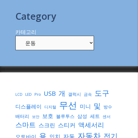
Category
카테고리
도구
개
USB
갤럭시
Pro
금속
LCD
LED
무선
및
미니
디스플레이
방수
디지털
보호
삼성
세트
배터리
블루투스
센서
보안
스마트
액세서리
스티커
스크린
자동차
용
전기
자동
인치
오토바이