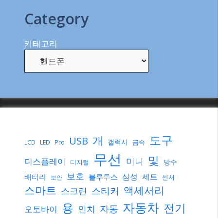
Category
카테고리
도구
개
USB
갤럭시
Pro
금속
LCD
LED
무선
및
미니
디스플레이
방수
디지털
보호
삼성
세트
배터리
블루투스
센서
보안
스마트
액세서리
스티커
스크린
자동차
용
전기
자동
인치
오토바이