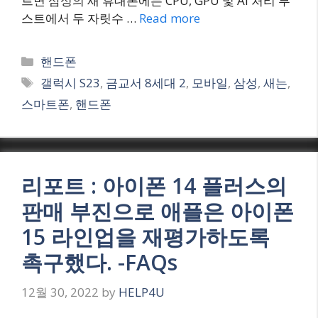
르면 삼성의 새 휴대폰에는 CPU, GPU 및 AI 처리 부
스트에서 두 자릿수 …
Read more
Categories
핸드폰
Tags
갤럭시 S23
,
금교서 8세대 2
,
모바일
,
삼성
,
새는
,
스마트폰
,
핸드폰
리포트 : 아이폰 14 플러스의
판매 부진으로 애플은 아이폰
15 라인업을 재평가하도록
촉구했다. -FAQs
12월 30, 2022
by
HELP4U