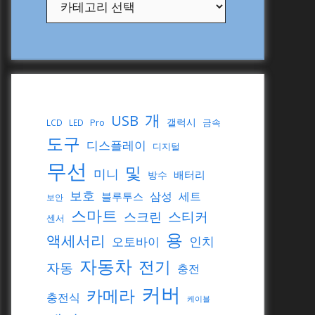
개
USB
갤럭시
Pro
금속
LCD
LED
도구
디스플레이
디지털
무선
및
미니
배터리
방수
보호
삼성
세트
블루투스
보안
스마트
스티커
스크린
센서
용
액세서리
인치
오토바이
자동차
전기
자동
충전
커버
카메라
충전식
케이블