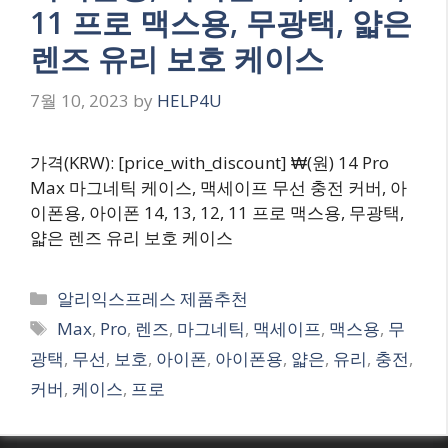
11 프로 맥스용, 무광택, 얇은
렌즈 유리 보호 케이스
7월 10, 2023
by
HELP4U
가격(KRW): [price_with_discount] ₩(원) 14 Pro
Max 마그네틱 케이스, 맥세이프 무선 충전 커버, 아
이폰용, 아이폰 14, 13, 12, 11 프로 맥스용, 무광택,
얇은 렌즈 유리 보호 케이스
Categories
알리익스프레스 제품추천
Tags
Max
,
Pro
,
렌즈
,
마그네틱
,
맥세이프
,
맥스용
,
무
광택
,
무선
,
보호
,
아이폰
,
아이폰용
,
얇은
,
유리
,
충전
,
커버
,
케이스
,
프로