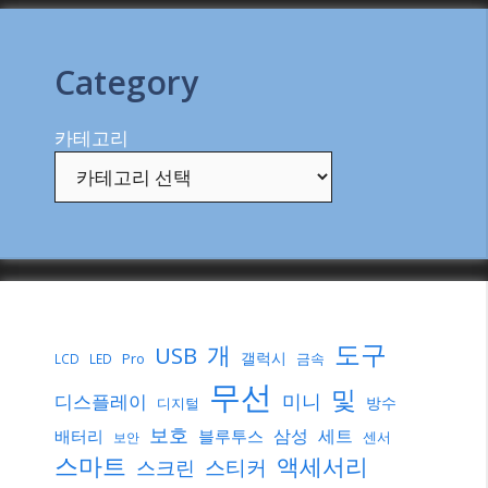
Category
카테고리
도구
개
USB
갤럭시
Pro
금속
LCD
LED
무선
및
미니
디스플레이
방수
디지털
보호
삼성
세트
배터리
블루투스
센서
보안
스마트
액세서리
스티커
스크린