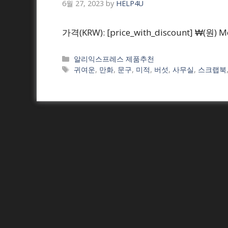
6월 27, 2023
by
HELP4U
가격(KRW): [price_with_discount] ₩(원) M
Categories
알리익스프레스 제품추천
Tags
귀여운
,
만화
,
문구
,
미적
,
버섯
,
사무실
,
스크랩북