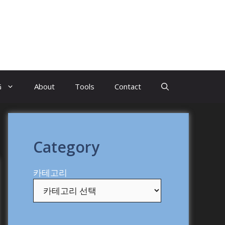
G
About
Tools
Contact
Category
카테고리