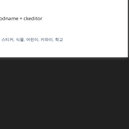
odname = ckeditor
,
스티커
,
식물
,
어린이
,
카와이
,
학교