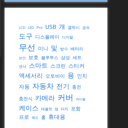
개
USB
갤럭시
Pro
금속
LCD
LED
도구
디스플레이
디지털
무선
및
미니
배터리
방수
보호
삼성
세트
블루투스
보안
스마트
스티커
스크린
센서
용
액세서리
인치
오토바이
자동차
전기
자동
충전
커버
카메라
충전식
케이블
케이스
포함
태블릿
터치
탭
휴대용
프로
홈
헤드