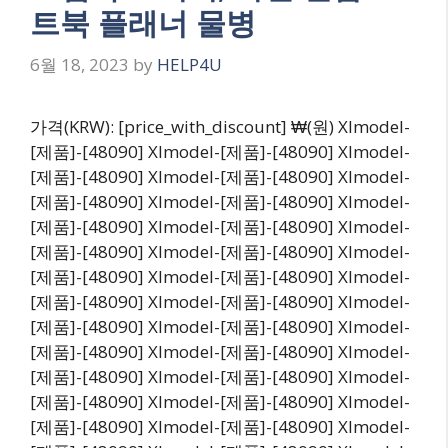
트북 플래너 물병
6월 18, 2023
by
HELP4U
가격(KRW): [price_with_discount] ₩(원) Xlmodel-
[제품]-[48090] Xlmodel-[제품]-[48090] Xlmodel-
[제품]-[48090] Xlmodel-[제품]-[48090] Xlmodel-
[제품]-[48090] Xlmodel-[제품]-[48090] Xlmodel-
[제품]-[48090] Xlmodel-[제품]-[48090] Xlmodel-
[제품]-[48090] Xlmodel-[제품]-[48090] Xlmodel-
[제품]-[48090] Xlmodel-[제품]-[48090] Xlmodel-
[제품]-[48090] Xlmodel-[제품]-[48090] Xlmodel-
[제품]-[48090] Xlmodel-[제품]-[48090] Xlmodel-
[제품]-[48090] Xlmodel-[제품]-[48090] Xlmodel-
[제품]-[48090] Xlmodel-[제품]-[48090] Xlmodel-
[제품]-[48090] Xlmodel-[제품]-[48090] Xlmodel-
[제품]-[48090] Xlmodel-[제품]-[48090] Xlmodel-