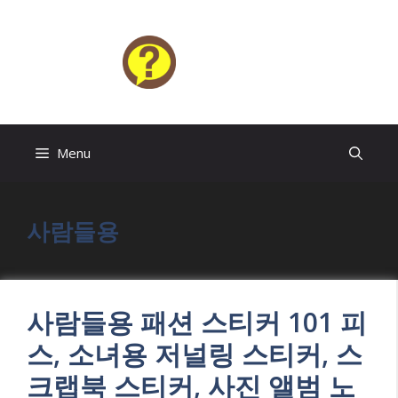
Skip
to
content
HELP4U
Menu
사람들용
사람들용 패션 스티커 101 피
스, 소녀용 저널링 스티커, 스
크랩북 스티커, 사진 앨범 노