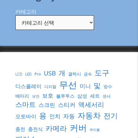
카테고리
도구
개
USB
갤럭시
Pro
금속
LCD
LED
무선
및
미니
디스플레이
방수
디지털
보호
삼성
세트
배터리
블루투스
센서
보안
스마트
액세서리
스티커
스크린
자동차
용
전기
자동
인치
오토바이
커버
카메라
충전
충전식
케이블