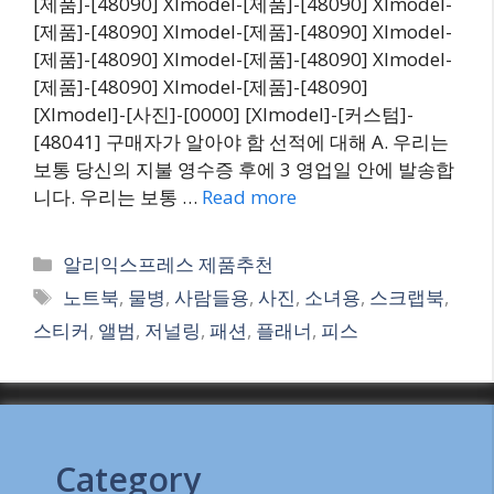
[제품]-[48090] Xlmodel-[제품]-[48090] Xlmodel-
[제품]-[48090] Xlmodel-[제품]-[48090] Xlmodel-
[제품]-[48090] Xlmodel-[제품]-[48090] Xlmodel-
[제품]-[48090] Xlmodel-[제품]-[48090]
[Xlmodel]-[사진]-[0000] [Xlmodel]-[커스텀]-
[48041] 구매자가 알아야 함 선적에 대해 A. 우리는
보통 당신의 지불 영수증 후에 3 영업일 안에 발송합
니다. 우리는 보통 …
Read more
Categories
알리익스프레스 제품추천
Tags
노트북
,
물병
,
사람들용
,
사진
,
소녀용
,
스크랩북
,
스티커
,
앨범
,
저널링
,
패션
,
플래너
,
피스
Category