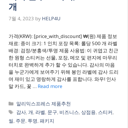
개
7월 4, 2023
by
HELP4U
가격(KRW): [price_with_discount] ₩(원) 제품 정보
재료: 종이 크기: 1 인치 포장 목록: 롤당 500 개 라벨
배경: 검정/분홍색/투명 제품 사용법: 이 귀엽고 친근
한 원형 스티커는 선물, 포장, 메모 및 편지에 마무리
터치로 완벽하게 추가 할 수 있습니다. 감사의 마음
을 누군가에게 보여주기 위해 봉인 라벨에 감사 드리
며 재미 있고 명랑하게 감사를 표합니다. 와우! 인사
말 카드, 꽃 …
Read more
Categories
알리익스프레스 제품추천
Tags
감사
,
개
,
라벨
,
문구
,
비즈니스
,
상점용
,
스티커
,
씰
,
주문
,
투명
,
패키지