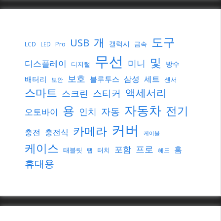
도구
개
USB
갤럭시
Pro
금속
LCD
LED
무선
및
미니
디스플레이
방수
디지털
보호
삼성
세트
배터리
블루투스
센서
보안
스마트
액세서리
스티커
스크린
자동차
용
전기
자동
인치
오토바이
커버
카메라
충전
충전식
케이블
케이스
프로
포함
홈
태블릿
터치
탭
헤드
휴대용