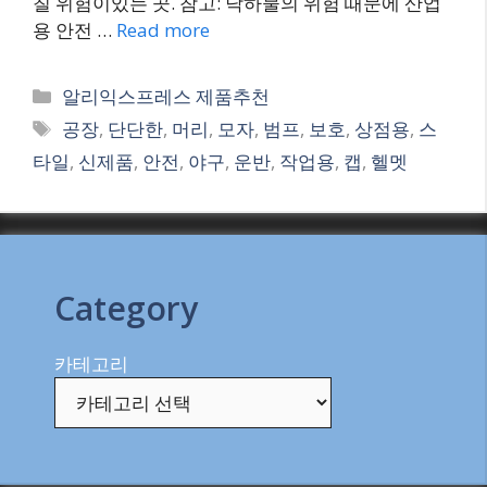
칠 위험이있는 곳. 참고: 낙하물의 위험 때문에 산업
용 안전 …
Read more
Categories
알리익스프레스 제품추천
Tags
공장
,
단단한
,
머리
,
모자
,
범프
,
보호
,
상점용
,
스
타일
,
신제품
,
안전
,
야구
,
운반
,
작업용
,
캡
,
헬멧
Category
카테고리