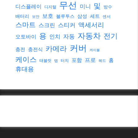
무선
및
미니
디스플레이
방수
디지털
보호
삼성
세트
배터리
블루투스
센서
보안
스마트
액세서리
스티커
스크린
자동차
용
전기
자동
인치
오토바이
커버
카메라
충전
충전식
케이블
케이스
프로
포함
홈
태블릿
터치
탭
헤드
휴대용