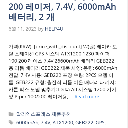
200 레이저, 7.4V, 6000mAh
배터리, 2 개
6월 11, 2023
by
HELP4U
가격(KRW): [price_with_discount] ₩(원) 레이카 토
탈 스테이션 GPS 시스템 ATX1200 1230 파이퍼
100 200 레이스 7.4V 26600mAh 배터리 GEB222
용 리튬 배터리 GEB222 제품 사양: 용량: 6000mAh
전압: 7.4V 사용: GEB222 포장 수량: 2PCS 모델 이
름: GEB222 유형: 충전식 리튬 이온 배터리 패키지:
카톤 박스 모델 맞추기: Leika All 시스템 1200 기기
및 Piper 100/200 레이저용, …
Read more
Categories
알리익스프레스 제품추천
Tags
6000mAh
,
7.4V
,
ATX1200
,
GEB222
,
GPS
,