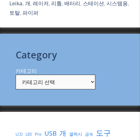
Leika
,
개
,
레이저
,
리튬
,
배터리
,
스테이션
,
시스템용
,
토탈
,
파이퍼
Category
카테고리
도구
개
USB
갤럭시
Pro
금속
LCD
LED