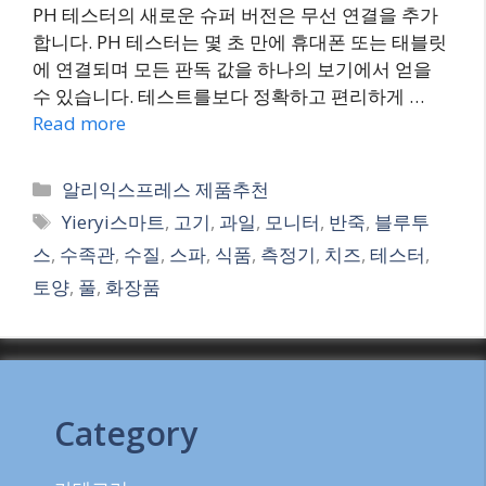
PH 테스터의 새로운 슈퍼 버전은 무선 연결을 추가
합니다. PH 테스터는 몇 초 만에 휴대폰 또는 태블릿
에 연결되며 모든 판독 값을 하나의 보기에서 얻을
수 있습니다. 테스트를보다 정확하고 편리하게 …
Read more
Categories
알리익스프레스 제품추천
Tags
Yieryi스마트
,
고기
,
과일
,
모니터
,
반죽
,
블루투
스
,
수족관
,
수질
,
스파
,
식품
,
측정기
,
치즈
,
테스터
,
토양
,
풀
,
화장품
Category