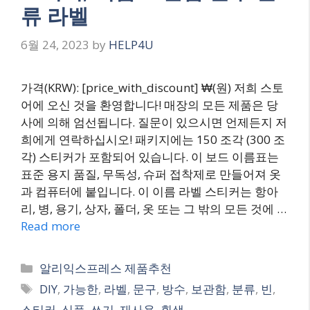
류 라벨
6월 24, 2023
by
HELP4U
가격(KRW): [price_with_discount] ₩(원) 저희 스토
어에 오신 것을 환영합니다! 매장의 모든 제품은 당
사에 의해 엄선됩니다. 질문이 있으시면 언제든지 저
희에게 연락하십시오! 패키지에는 150 조각 (300 조
각) 스티커가 포함되어 있습니다. 이 보드 이름표는
표준 용지 품질, 무독성, 슈퍼 접착제로 만들어져 옷
과 컴퓨터에 붙입니다. 이 이름 라벨 스티커는 항아
리, 병, 용기, 상자, 폴더, 옷 또는 그 밖의 모든 것에 …
Read more
Categories
알리익스프레스 제품추천
Tags
DIY
,
가능한
,
라벨
,
문구
,
방수
,
보관함
,
분류
,
빈
,
스티커
,
식품
,
쓰기
,
재사용
,
흰색