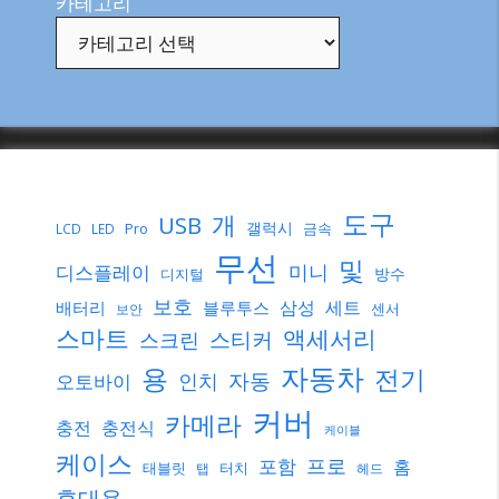
카테고리
도구
개
USB
갤럭시
Pro
금속
LCD
LED
무선
및
미니
디스플레이
방수
디지털
보호
삼성
세트
배터리
블루투스
센서
보안
스마트
액세서리
스티커
스크린
자동차
용
전기
자동
인치
오토바이
커버
카메라
충전
충전식
케이블
케이스
프로
포함
홈
태블릿
터치
탭
헤드
휴대용