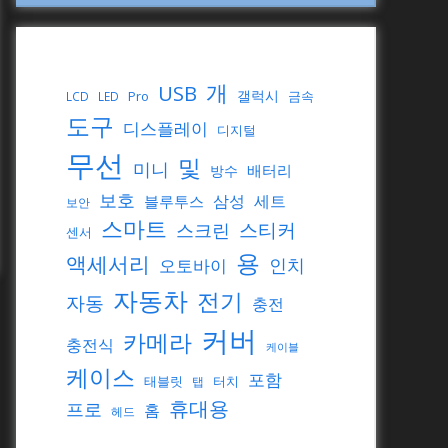
개
USB
갤럭시
Pro
금속
LCD
LED
도구
디스플레이
디지털
무선
및
미니
배터리
방수
보호
삼성
세트
블루투스
보안
스마트
스티커
스크린
센서
용
액세서리
인치
오토바이
자동차
전기
자동
충전
커버
카메라
충전식
케이블
케이스
포함
태블릿
터치
탭
휴대용
프로
홈
헤드