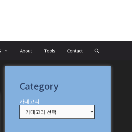
G
About
Tools
Contact
Category
카테고리