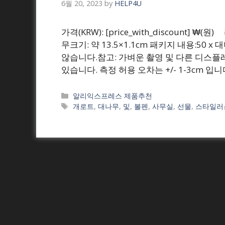
6월 20, 2023
by
HELP4U
가격(KRW): [price_with_discount]
무크기: 약 13.5×1.1cm 패키지 내용:50
않습니다.참고: 가벼운 촬영 및 다른 디스플
있습니다. 측정 허용 오차는 +/- 1-3cm 입니
Categories
알리익스프레스 제품추천
Tags
개로트
,
대나무
,
및
,
볼펜
,
사무실
,
선물
,
스타일러