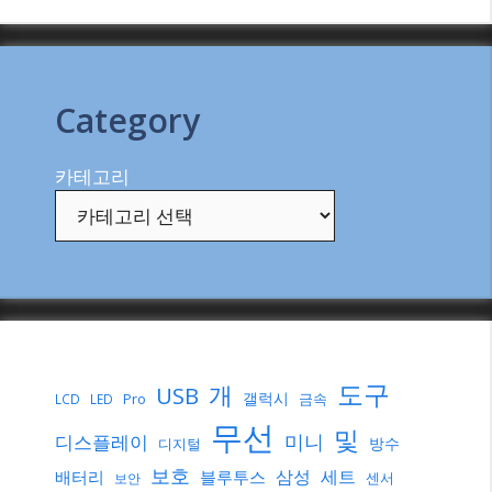
Category
카테고리
도구
개
USB
갤럭시
Pro
금속
LCD
LED
무선
및
미니
디스플레이
방수
디지털
보호
삼성
세트
배터리
블루투스
센서
보안