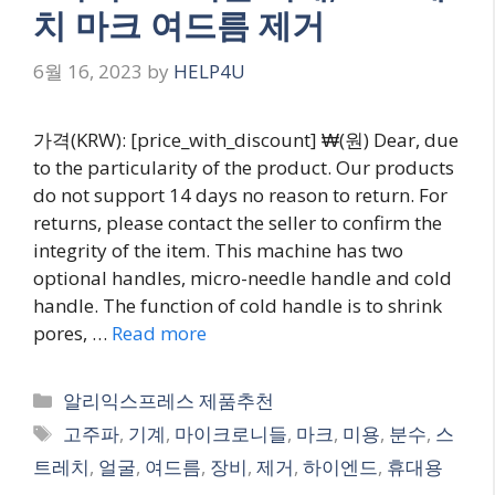
치 마크 여드름 제거
6월 16, 2023
by
HELP4U
가격(KRW): [price_with_discount] ₩(원) Dear, due
to the particularity of the product. Our products
do not support 14 days no reason to return. For
returns, please contact the seller to confirm the
integrity of the item. This machine has two
optional handles, micro-needle handle and cold
handle. The function of cold handle is to shrink
pores, …
Read more
Categories
알리익스프레스 제품추천
Tags
고주파
,
기계
,
마이크로니들
,
마크
,
미용
,
분수
,
스
트레치
,
얼굴
,
여드름
,
장비
,
제거
,
하이엔드
,
휴대용