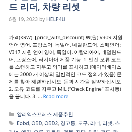
드 리더, 차량 리셋
6월 19, 2023
by
HELP4U
가격(KRW): [price_with_discount] ₩(원) V309 지원
언어 영어, 프랑스어, 독일어, 네덜란드어, 스페인어;
V317 지원 언어 영어, 독일어, 이탈리아어, 네덜란드
어, 프랑스어, 러시아어 제품 기능: 1. 엔진 오류 코드
를 스캔하고 지우고 의미를 표시하고 (데이터베이스
에는 3000 개 이상의 일반적인 코드 정의가 있음) 문
제를 찾아 해결하십시오. 돈과 시간을 절약하십시오.
2. 오류 코드를 지우고 MIL (“Check Engine” 표시등)
을 끕니다. 3. …
Read more
Categories
알리익스프레스 제품추천
Tags
Eobd
,
OBD
,
OBD2
,
경고등
,
도구
,
리더
,
리셋
,
스
캐너
,
엔진
,
오류
,
자동차
,
전문
,
진단
,
차량
,
코드
,
확