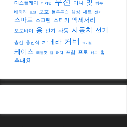
무선
및
미니
디스플레이
방수
디지털
보호
삼성
세트
배터리
블루투스
센서
보안
스마트
액세서리
스티커
스크린
자동차
용
전기
자동
인치
오토바이
커버
카메라
충전
충전식
케이블
케이스
프로
포함
홈
태블릿
터치
탭
헤드
휴대용