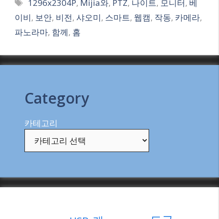
Tags
1296x2304P
,
Mijia와
,
PTZ
,
나이트
,
모니터
,
베
이비
,
보안
,
비전
,
샤오미
,
스마트
,
웹캠
,
작동
,
카메라
,
파노라마
,
함께
,
홈
Category
카테고리