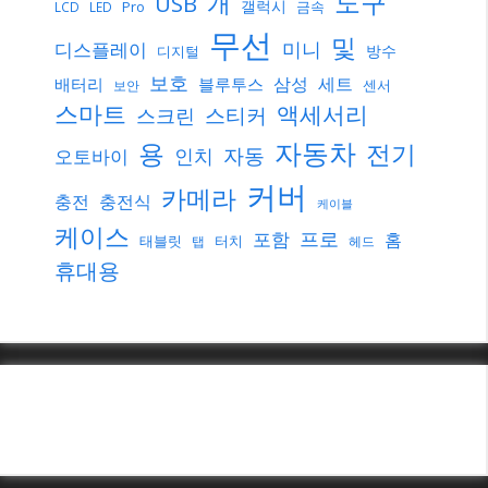
도구
개
USB
갤럭시
Pro
금속
LCD
LED
무선
및
미니
디스플레이
방수
디지털
보호
삼성
세트
배터리
블루투스
센서
보안
스마트
액세서리
스티커
스크린
자동차
용
전기
자동
인치
오토바이
커버
카메라
충전
충전식
케이블
케이스
프로
포함
홈
태블릿
터치
탭
헤드
휴대용