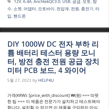
Tags
12V
,
6.4A
,
AnchtekQC3.0
,
USB
,
공급
,
모토
,
방
수
,
소켓
,
어댑터
,
오토바이
,
전압계
,
전원
,
충전기
,
타
입
,
핸드폰
DIY 1000W DC 전자 부하 리
튬 배터리 테스터 용량 모니
터, 방전 충전 전원 공급 장치
미터 PCB 보드, 4 와이어
5월 27, 2023
by
HELP4U
가격(KRW): [price_with_discount] ₩(원) === 따뜻
한 팁 === 이 제품은 전문가가 설치하고 테스트해야
합니다. 설치할 수 없으면 이 제품을 구입하지 마십