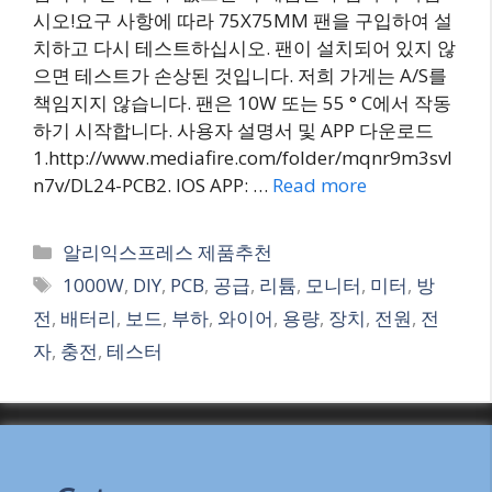
시오!요구 사항에 따라 75X75MM 팬을 구입하여 설
치하고 다시 테스트하십시오. 팬이 설치되어 있지 않
으면 테스트가 손상된 것입니다. 저희 가게는 A/S를
책임지지 않습니다. 팬은 10W 또는 55 ° C에서 작동
하기 시작합니다. 사용자 설명서 및 APP 다운로드
1.http://www.mediafire.com/folder/mqnr9m3svl
n7v/DL24-PCB2. IOS APP: …
Read more
Categories
알리익스프레스 제품추천
Tags
1000W
,
DIY
,
PCB
,
공급
,
리튬
,
모니터
,
미터
,
방
전
,
배터리
,
보드
,
부하
,
와이어
,
용량
,
장치
,
전원
,
전
자
,
충전
,
테스터