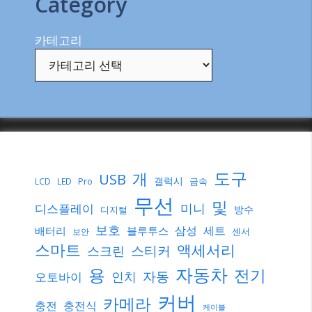
Category
카테고리
도구
개
USB
갤럭시
Pro
금속
LCD
LED
무선
및
미니
디스플레이
방수
디지털
보호
삼성
세트
배터리
블루투스
센서
보안
스마트
액세서리
스티커
스크린
자동차
용
전기
자동
인치
오토바이
커버
카메라
충전
충전식
케이블