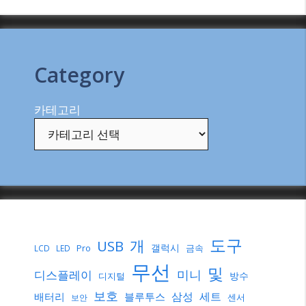
Category
카테고리
도구
개
USB
갤럭시
Pro
금속
LCD
LED
무선
및
미니
디스플레이
방수
디지털
보호
삼성
세트
배터리
블루투스
센서
보안