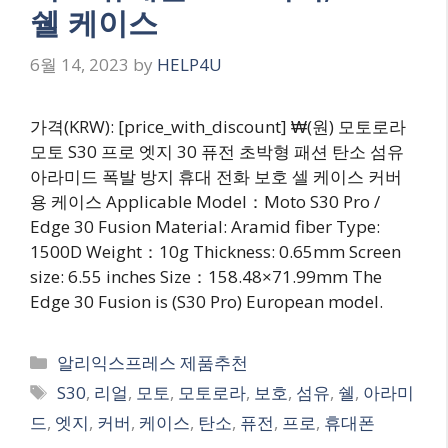
쉘 케이스
6월 14, 2023
by
HELP4U
가격(KRW): [price_with_discount] ₩(원) 모토로라
모토 S30 프로 엣지 30 퓨전 초박형 패션 탄소 섬유
아라미드 폭발 방지 휴대 전화 보호 셀 케이스 커버
용 케이스 Applicable Model：Moto S30 Pro /
Edge 30 Fusion Material: Aramid fiber Type:
1500D Weight：10g Thickness: 0.65mm Screen
size: 6.55 inches Size：158.48×71.99mm The
Edge 30 Fusion is (S30 Pro) European model.
Categories
알리익스프레스 제품추천
Tags
S30
,
리얼
,
모토
,
모토로라
,
보호
,
섬유
,
쉘
,
아라미
드
,
엣지
,
커버
,
케이스
,
탄소
,
퓨전
,
프로
,
휴대폰