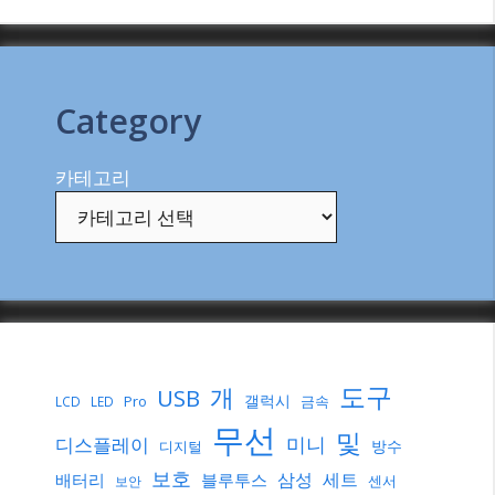
Category
카테고리
도구
개
USB
갤럭시
Pro
금속
LCD
LED
무선
및
미니
디스플레이
방수
디지털
보호
삼성
세트
배터리
블루투스
센서
보안