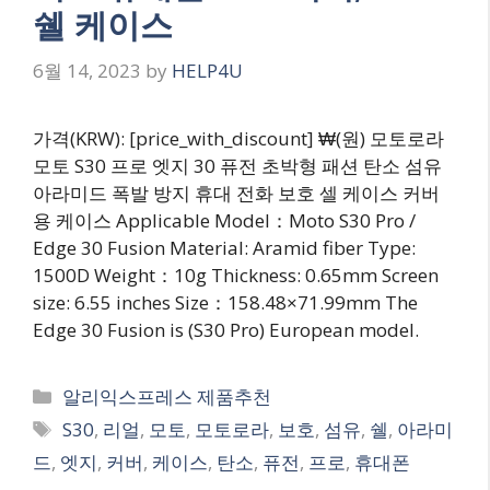
쉘 케이스
6월 14, 2023
by
HELP4U
가격(KRW): [price_with_discount] ₩(원) 모토로라
모토 S30 프로 엣지 30 퓨전 초박형 패션 탄소 섬유
아라미드 폭발 방지 휴대 전화 보호 셀 케이스 커버
용 케이스 Applicable Model：Moto S30 Pro /
Edge 30 Fusion Material: Aramid fiber Type:
1500D Weight：10g Thickness: 0.65mm Screen
size: 6.55 inches Size：158.48×71.99mm The
Edge 30 Fusion is (S30 Pro) European model.
Categories
알리익스프레스 제품추천
Tags
S30
,
리얼
,
모토
,
모토로라
,
보호
,
섬유
,
쉘
,
아라미
드
,
엣지
,
커버
,
케이스
,
탄소
,
퓨전
,
프로
,
휴대폰