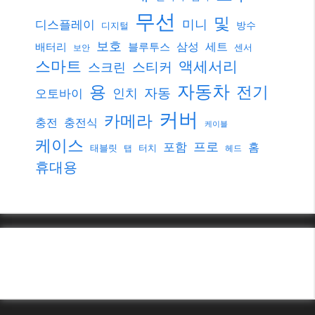
무선
및
미니
디스플레이
방수
디지털
보호
삼성
세트
배터리
블루투스
센서
보안
스마트
액세서리
스티커
스크린
자동차
용
전기
자동
인치
오토바이
커버
카메라
충전
충전식
케이블
케이스
프로
포함
홈
태블릿
터치
탭
헤드
휴대용