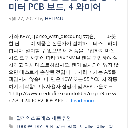
미터 PCB 보드, 4 와이어
5월 27, 2023
by
HELP4U
가격(KRW): [price_with_discount] ₩(원) === 따뜻
한 팁 === 이 제품은 전문가가 설치하고 테스트해야
합니다. 설치할 수 없으면 이 제품을 구입하지 마십
시오!요구 사항에 따라 75X75MM 팬을 구입하여 설
치하고 다시 테스트하십시오. 팬이 설치되어 있지 않
으면 테스트가 손상된 것입니다. 저희 가게는 A/S를
책임지지 않습니다. 팬은 10W 또는 55 ° C에서 작동
하기 시작합니다. 사용자 설명서 및 APP 다운로드
1.http://www.mediafire.com/folder/mqnr9m3svl
n7v/DL24-PCB2. IOS APP: …
Read more
Categories
알리익스프레스 제품추천
Tags
1000W
,
DIY
,
PCB
,
공급
,
리튬
,
모니터
,
미터
,
방