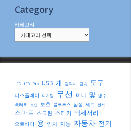
Category
카테고리
도구
개
USB
갤럭시
Pro
금속
LCD
LED
무선
및
미니
디스플레이
방수
디지털
보호
삼성
세트
배터리
블루투스
센서
보안
스마트
액세서리
스티커
스크린
자동차
용
전기
자동
인치
오토바이