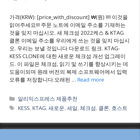
가격(KRW): [price_with_discount] ₩(원) !!!! 이것을
읽어주세요!!! 주문 노트에 이메일 주소를 기재하는
것을 잊지 마십시오. 새 체크섬 2022케스 & KTAG
클론 이메일 주소를 우리에게 쓰는 것을 잊지 마십시
오. 우리는 보낼 것입니다 다운로드 링크. KTAG-
KESS CLONE에 대한 새로운 체크섬 개선 업그레이
드. 이 파일은 체크섬, 읽기 및 쓰기를 향상시키는 데
도움이되며 원래 버전의 복제 소프트웨어에서 입력
오류를 저장합니다.오래된 …
Read more
Categories
알리익스프레스 제품추천
Tags
KESS
,
KTAG
,
새로운
,
세일
,
체크섬
,
클론
,
호스트