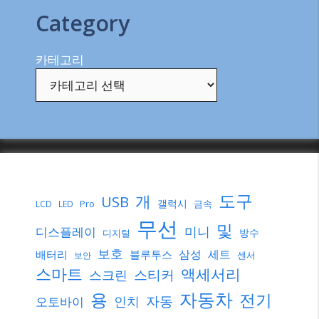
Category
카테고리
도구
개
USB
갤럭시
Pro
금속
LCD
LED
무선
및
미니
디스플레이
방수
디지털
보호
삼성
세트
배터리
블루투스
센서
보안
스마트
액세서리
스티커
스크린
자동차
용
전기
자동
인치
오토바이