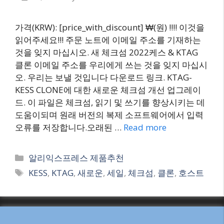
가격(KRW): [price_with_discount] ₩(원) !!!! 이것을
읽어주세요!!! 주문 노트에 이메일 주소를 기재하는
것을 잊지 마십시오. 새 체크섬 2022케스 & KTAG
클론 이메일 주소를 우리에게 쓰는 것을 잊지 마십시
오. 우리는 보낼 것입니다 다운로드 링크. KTAG-
KESS CLONE에 대한 새로운 체크섬 개선 업그레이
드. 이 파일은 체크섬, 읽기 및 쓰기를 향상시키는 데
도움이되며 원래 버전의 복제 소프트웨어에서 입력
오류를 저장합니다.오래된 …
Read more
Categories
알리익스프레스 제품추천
Tags
KESS
,
KTAG
,
새로운
,
세일
,
체크섬
,
클론
,
호스트