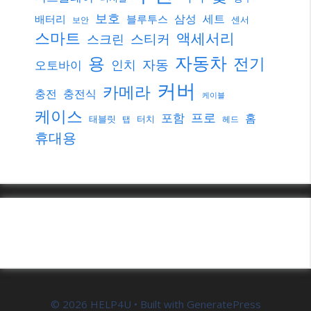
보호
삼성
세트
배터리
블루투스
센서
보안
스마트
액세서리
스티커
스크린
자동차
용
전기
자동
인치
오토바이
커버
카메라
충전
충전식
케이블
케이스
프로
포함
홈
태블릿
터치
탭
헤드
휴대용
© 2026 HELP4U
• Built with
GeneratePress