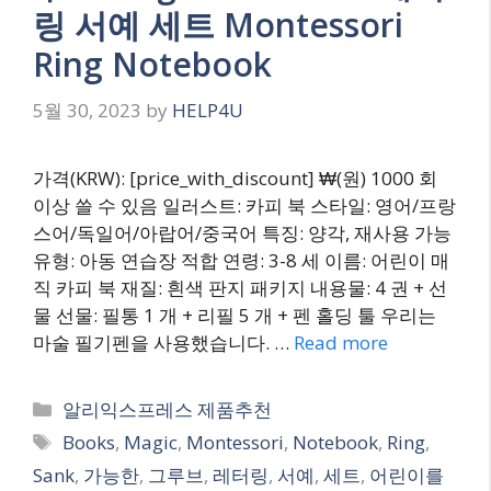
링 서예 세트 Montessori
Ring Notebook
5월 30, 2023
by
HELP4U
가격(KRW): [price_with_discount] ₩(원) 1000 회
이상 쓸 수 있음 일러스트: 카피 북 스타일: 영어/프랑
스어/독일어/아랍어/중국어 특징: 양각, 재사용 가능
유형: 아동 연습장 적합 연령: 3-8 세 이름: 어린이 매
직 카피 북 재질: 흰색 판지 패키지 내용물: 4 권 + 선
물 선물: 필통 1 개 + 리필 5 개 + 펜 홀딩 툴 우리는
마술 필기펜을 사용했습니다. …
Read more
Categories
알리익스프레스 제품추천
Tags
Books
,
Magic
,
Montessori
,
Notebook
,
Ring
,
Sank
,
가능한
,
그루브
,
레터링
,
서예
,
세트
,
어린이를