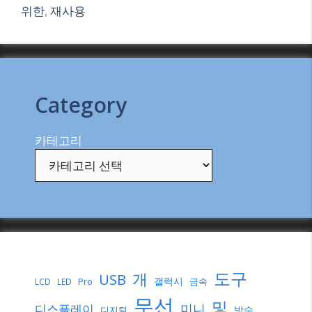
위한
,
재사용
Category
카테고리
도구
개
USB
갤럭시
Pro
금속
LCD
LED
무선
및
미니
디스플레이
방수
디지털