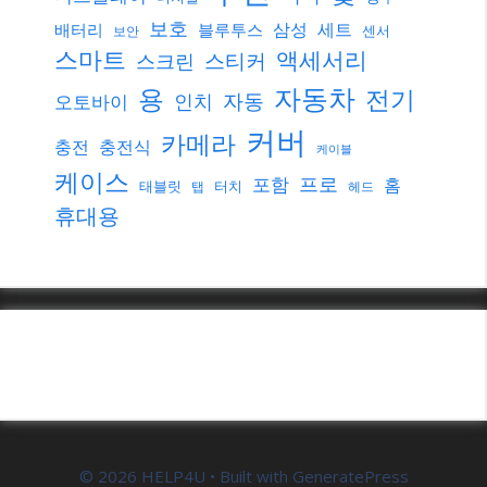
보호
삼성
세트
배터리
블루투스
센서
보안
스마트
액세서리
스티커
스크린
자동차
용
전기
자동
인치
오토바이
커버
카메라
충전
충전식
케이블
케이스
프로
포함
홈
태블릿
터치
탭
헤드
휴대용
© 2026 HELP4U
• Built with
GeneratePress