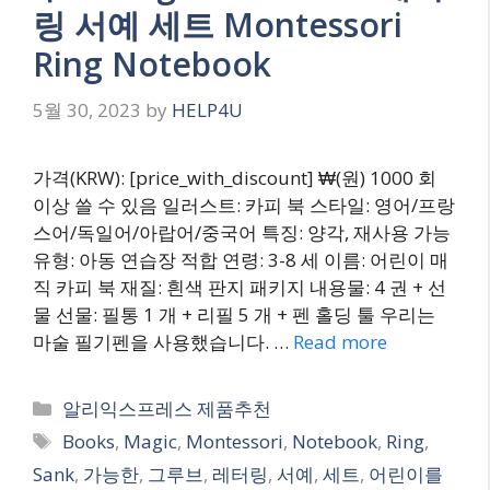
링 서예 세트 Montessori
Ring Notebook
5월 30, 2023
by
HELP4U
가격(KRW): [price_with_discount] ₩(원) 1000 회
이상 쓸 수 있음 일러스트: 카피 북 스타일: 영어/프랑
스어/독일어/아랍어/중국어 특징: 양각, 재사용 가능
유형: 아동 연습장 적합 연령: 3-8 세 이름: 어린이 매
직 카피 북 재질: 흰색 판지 패키지 내용물: 4 권 + 선
물 선물: 필통 1 개 + 리필 5 개 + 펜 홀딩 툴 우리는
마술 필기펜을 사용했습니다. …
Read more
Categories
알리익스프레스 제품추천
Tags
Books
,
Magic
,
Montessori
,
Notebook
,
Ring
,
Sank
,
가능한
,
그루브
,
레터링
,
서예
,
세트
,
어린이를