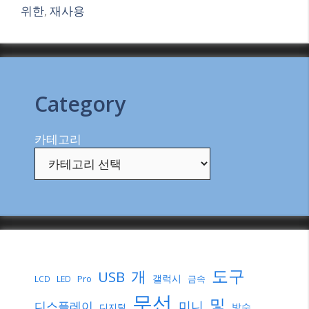
위한
,
재사용
Category
카테고리
도구
개
USB
갤럭시
Pro
금속
LCD
LED
무선
및
미니
디스플레이
방수
디지털