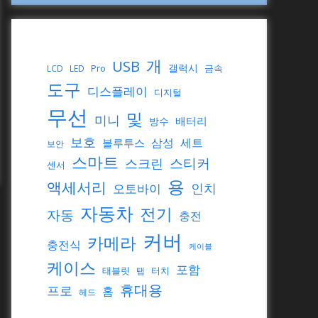
개
USB
갤럭시
Pro
금속
LCD
LED
도구
디스플레이
디지털
무선
및
미니
배터리
방수
보호
삼성
세트
블루투스
보안
스마트
스티커
스크린
센서
용
액세서리
인치
오토바이
자동차
전기
자동
충전
커버
카메라
충전식
케이블
케이스
포함
태블릿
터치
탭
휴대용
프로
홈
헤드