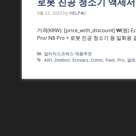
로봇 진공 청소기 액세
6월 22, 2023
by
HELP4U
가격(KRW): [price_with_discount] ₩(원) Eco
Pro/ N8 Pro + 로봇 진공 청소기 용 일회용 
Categories
알리익스프레스 제품추천
Tags
AIVI
,
Deebot
,
Ecovacs
,
Ozmo
,
Pack
,
Pro
,
걸레