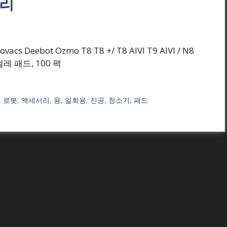
서리
vacs Deebot Ozmo T8 T8 +/ T8 AIVI T9 AIVI / N8
걸레 패드, 100 팩
,
로봇
,
액세서리
,
용
,
일회용
,
진공
,
청소기
,
패드