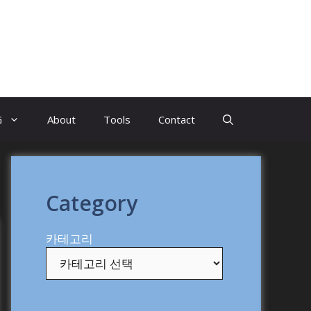
G
About
Tools
Contact
Category
카테고리