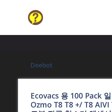
Skip
to
content
HELP4U
Deebot
Ecovacs 용 100 Pac
Ozmo T8 T8 +/ T8 AIVI 