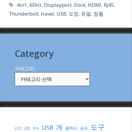
Tags
4in1
,
60Hz
,
Displayport
,
Dock
,
HDMI
,
RJ45
,
Thunderbolt
,
travel
,
USB
,
도킹
,
듀얼
,
정품
Category
카테고리
도구
개
USB
갤럭시
Pro
금속
LCD
LED