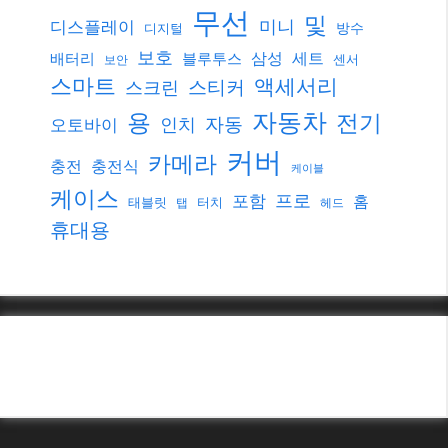
무선
및
미니
디스플레이
방수
디지털
보호
삼성
세트
배터리
블루투스
센서
보안
스마트
액세서리
스티커
스크린
자동차
용
전기
자동
인치
오토바이
커버
카메라
충전
충전식
케이블
케이스
프로
포함
홈
태블릿
터치
탭
헤드
휴대용