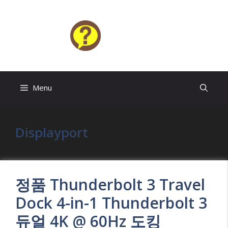
Skip
to
content
HELP4U
Menu
Displayport
정품 Thunderbolt 3 Travel
Dock 4-in-1 Thunderbolt 3
듀얼 4K @ 60Hz 도킹