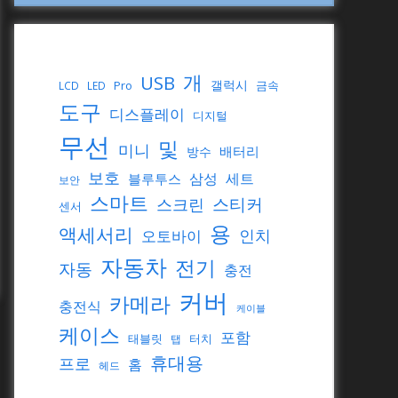
개
USB
갤럭시
Pro
금속
LCD
LED
도구
디스플레이
디지털
무선
및
미니
배터리
방수
보호
삼성
세트
블루투스
보안
스마트
스티커
스크린
센서
용
액세서리
인치
오토바이
자동차
전기
자동
충전
커버
카메라
충전식
케이블
케이스
포함
태블릿
터치
탭
휴대용
프로
홈
헤드