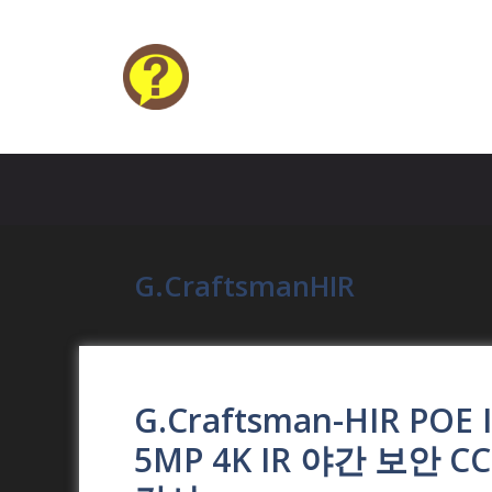
Skip
to
content
HELP4U
G.CraftsmanHIR
G.Craftsman-HIR PO
5MP 4K IR 야간 보안 