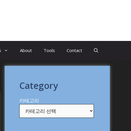
G
About
Tools
Contact
Category
카테고리