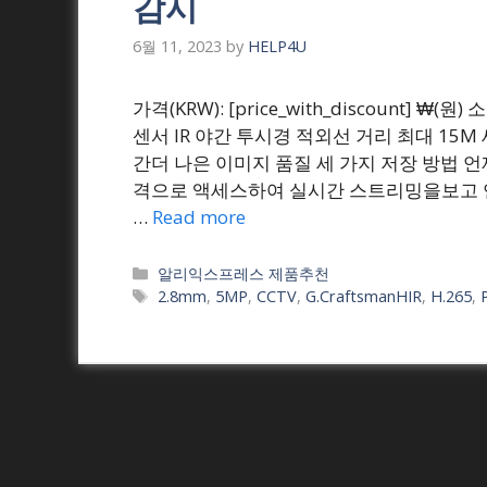
감시
6월 11, 2023
by
HELP4U
가격(KRW): [price_with_discount] ₩(
센서 IR 야간 투시경 적외선 거리 최대 15M
간더 나은 이미지 품질 세 가지 저장 방법 
격으로 액세스하여 실시간 스트리밍을보고 연결
…
Read more
Categories
알리익스프레스 제품추천
Tags
2.8mm
,
5MP
,
CCTV
,
G.CraftsmanHIR
,
H.265
,