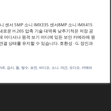
원) 소니 센서 5MP 소니 IMX335 센서8MP 소니 IMX415
 새로운 H.265 압축 기술 대역폭 낮추기적은 저장 공
언제 어디서나 원격 보기 어디에 있든 보안 카메라에 원
 상태를 유지할 수 있습니다. 호환성 · G. 장인과
PoE
,
감시
,
돔
,
방수
,
보안
,
비디오
,
소니
,
야간
,
오디오
,
카메라