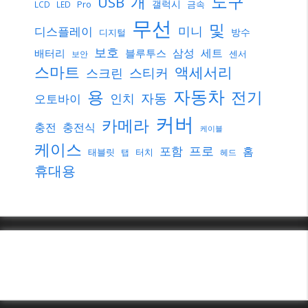
도구
개
USB
갤럭시
Pro
금속
LCD
LED
무선
및
미니
디스플레이
방수
디지털
보호
삼성
세트
배터리
블루투스
센서
보안
스마트
액세서리
스티커
스크린
자동차
용
전기
자동
인치
오토바이
커버
카메라
충전
충전식
케이블
케이스
프로
포함
홈
태블릿
터치
탭
헤드
휴대용