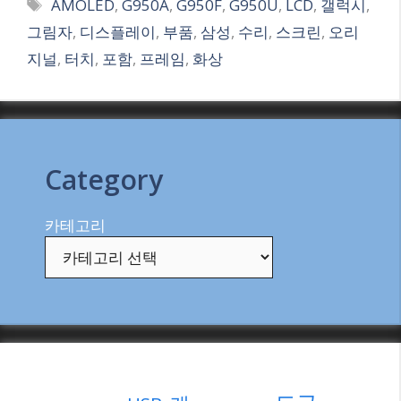
Tags
AMOLED
,
G950A
,
G950F
,
G950U
,
LCD
,
갤럭시
,
그림자
,
디스플레이
,
부품
,
삼성
,
수리
,
스크린
,
오리
지널
,
터치
,
포함
,
프레임
,
화상
Category
카테고리