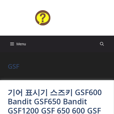
Skip
to
content
HELP4U
Menu
GSF
기어 표시기 스즈키 GSF600
Bandit GSF650 Bandit
GSF1200 GSF 650 600 GSF