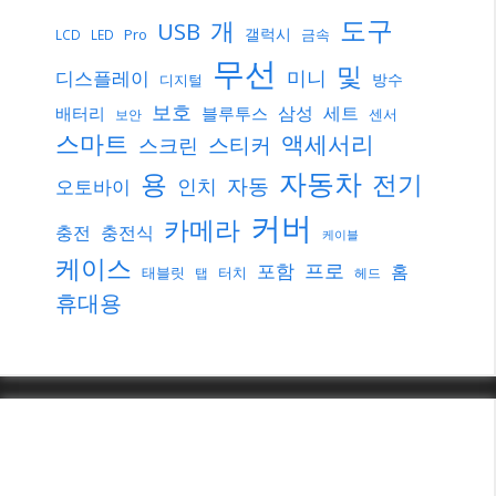
도구
개
USB
갤럭시
Pro
금속
LCD
LED
무선
및
미니
디스플레이
방수
디지털
보호
삼성
세트
배터리
블루투스
센서
보안
스마트
액세서리
스티커
스크린
자동차
용
전기
자동
인치
오토바이
커버
카메라
충전
충전식
케이블
케이스
프로
포함
홈
태블릿
터치
탭
헤드
휴대용