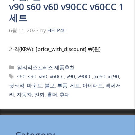
v90 s60 v60 v90CC v60CC 1
세트
6월 11, 2023
by
HELP4U
가격(KRW): [price_with_discount] ₩(원)
Categories
알리익스프레스 제품추천
Tags
s60
,
s90
,
v60
,
v60CC
,
v90
,
v90CC
,
xc60
,
xc90
,
뒷좌석
,
마운트
,
볼보
,
부품
,
세트
,
아이패드
,
액세서
리
,
자동차
,
전화
,
홀더
,
휴대