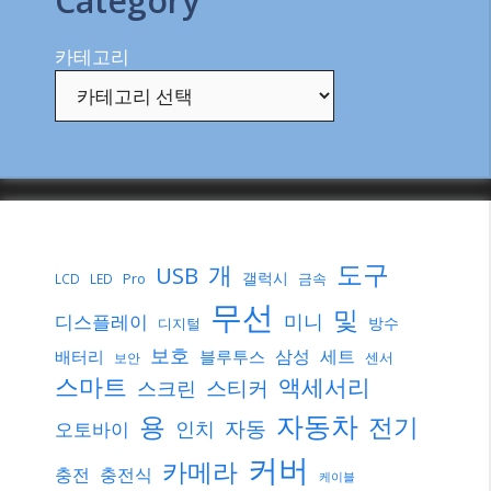
Category
카테고리
도구
개
USB
갤럭시
Pro
금속
LCD
LED
무선
및
미니
디스플레이
방수
디지털
보호
삼성
세트
배터리
블루투스
센서
보안
스마트
액세서리
스티커
스크린
자동차
용
전기
자동
인치
오토바이
커버
카메라
충전
충전식
케이블