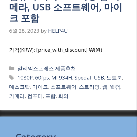
메라, USB 소프트웨어, 마이
크 포함
6월 28, 2023
by
HELP4U
가격(KRW): [price_with_discount] ₩(원)
Categories
알리익스프레스 제품추천
Tags
1080P
,
60fps
,
MF934H
,
Spedal
,
USB
,
노트북
,
데스크탑
,
마이크
,
소프트웨어
,
스트리밍
,
웹
,
웹캠
,
카메라
,
컴퓨터
,
포함
,
회의