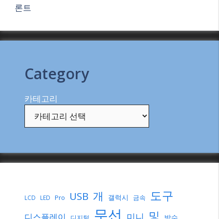
론트
Category
카테고리
도구
개
USB
갤럭시
Pro
금속
LCD
LED
무선
및
미니
디스플레이
방수
디지털