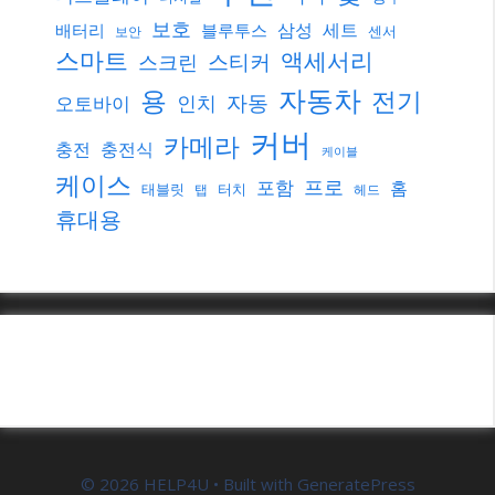
보호
삼성
세트
배터리
블루투스
센서
보안
스마트
액세서리
스티커
스크린
자동차
용
전기
자동
인치
오토바이
커버
카메라
충전
충전식
케이블
케이스
프로
포함
홈
태블릿
터치
탭
헤드
휴대용
© 2026 HELP4U
• Built with
GeneratePress