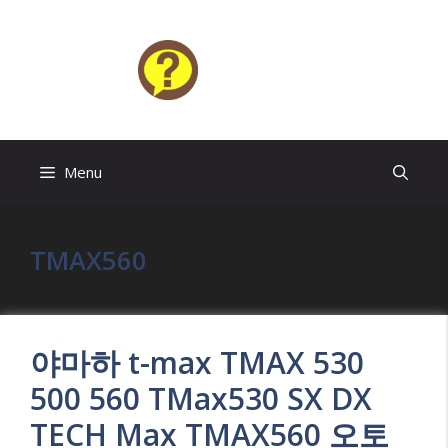
Skip
to
content
HELP4U
Menu
TMAX560
야마하 t-max TMAX 530
500 560 TMax530 SX DX
TECH Max TMAX560 오토