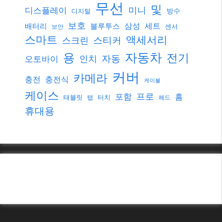
무선
및
미니
디스플레이
방수
디지털
보호
삼성
세트
배터리
블루투스
센서
보안
스마트
액세서리
스티커
스크린
자동차
용
전기
자동
인치
오토바이
커버
카메라
충전
충전식
케이블
케이스
프로
포함
홈
태블릿
터치
탭
헤드
휴대용