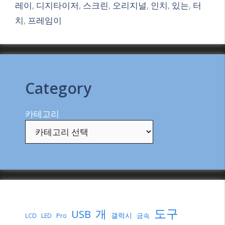
레이
,
디지타이저
,
스크린
,
오리지널
,
인치
,
있는
,
터
치
,
프레임이
Category
카테고리
도구
개
USB
갤럭시
Pro
금속
LCD
LED