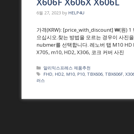
X606F X606X X606L
6월 27, 2023
by
HELP4U
가격(KRW): [price_with_discount] 
으십시오.찾는 방법을 모르는 경우이 사진을 
nubmer를 선택합니다. 레노버 탭 M10 HD FHD
X705, m10, HD2, X306, 코크 커버 사진
Categories
알리익스프레스 제품추천
Tags
FHD
,
HD2
,
M10
,
P10
,
TBX606
,
TBX606F
,
X30
러스