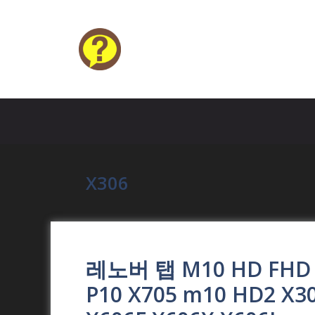
Skip
to
content
HELP4U
X306
레노버 탭 M10 HD FHD 
P10 X705 m10 HD2 