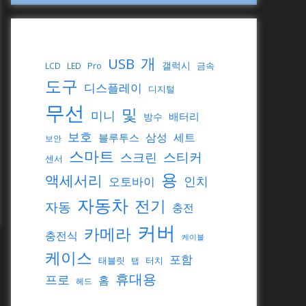
개
USB
갤럭시
Pro
금속
LCD
LED
도구
디스플레이
디지털
무선
및
미니
배터리
방수
보호
삼성
세트
블루투스
보안
스마트
스티커
스크린
센서
용
액세서리
인치
오토바이
자동차
전기
자동
충전
커버
카메라
충전식
케이블
케이스
포함
태블릿
터치
탭
휴대용
프로
홈
헤드