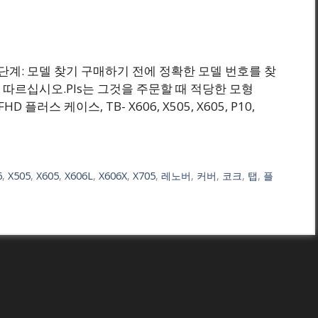
₩(원) 1 단계: 모델 찾기 구매하기 전에 정확한 모델 번호를 찾
따르십시오.Pls는 그것을 주문할 때 적당한 모형
 플러스 케이스, TB- X606, X505, X605, P10,
6
,
X505
,
X605
,
X606L
,
X606X
,
X705
,
레노버
,
커버
,
코크
,
탭
,
플