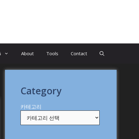
G
About
Tools
Contact
Category
카테고리