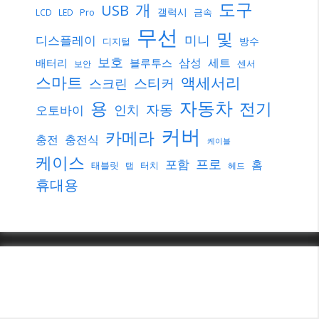
도구
개
USB
갤럭시
Pro
금속
LCD
LED
무선
및
미니
디스플레이
방수
디지털
보호
삼성
세트
배터리
블루투스
센서
보안
스마트
액세서리
스티커
스크린
자동차
용
전기
자동
인치
오토바이
커버
카메라
충전
충전식
케이블
케이스
프로
포함
홈
태블릿
터치
탭
헤드
휴대용