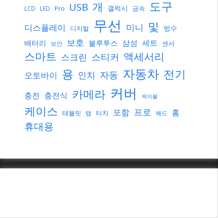
도구
개
USB
갤럭시
Pro
금속
LCD
LED
무선
및
미니
디스플레이
방수
디지털
보호
삼성
세트
배터리
블루투스
센서
보안
스마트
액세서리
스티커
스크린
자동차
용
전기
자동
인치
오토바이
커버
카메라
충전
충전식
케이블
케이스
프로
포함
홈
태블릿
터치
탭
헤드
휴대용