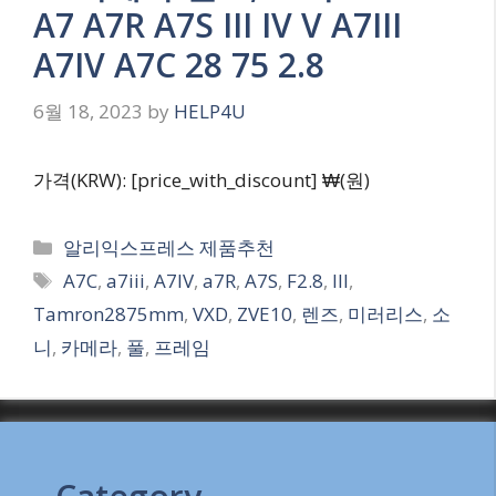
A7 A7R A7S III IV V A7III
A7IV A7C 28 75 2.8
6월 18, 2023
by
HELP4U
가격(KRW): [price_with_discount] ₩(원)
Categories
알리익스프레스 제품추천
Tags
A7C
,
a7iii
,
A7IV
,
a7R
,
A7S
,
F2.8
,
III
,
Tamron2875mm
,
VXD
,
ZVE10
,
렌즈
,
미러리스
,
소
니
,
카메라
,
풀
,
프레임