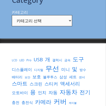
Category
카테고리
도구
개
USB
갤럭시
Pro
금속
LCD
LED
무선
및
미니
디스플레이
방수
디지털
보호
삼성
세트
배터리
블루투스
센서
보안
스마트
액세서리
스티커
스크린
자동차
용
전기
자동
인치
오토바이
커버
카메라
충전
충전식
케이블