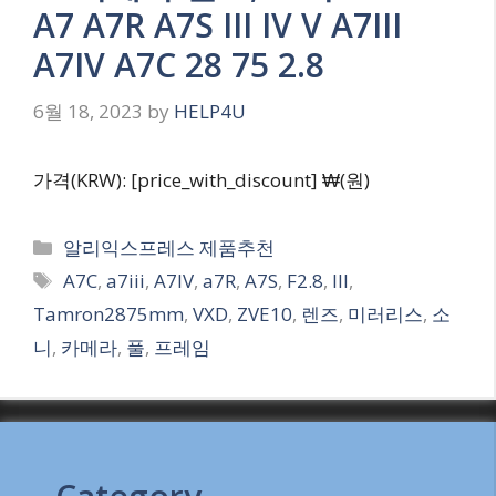
A7 A7R A7S III IV V A7III
A7IV A7C 28 75 2.8
6월 18, 2023
by
HELP4U
가격(KRW): [price_with_discount] ₩(원)
Categories
알리익스프레스 제품추천
Tags
A7C
,
a7iii
,
A7IV
,
a7R
,
A7S
,
F2.8
,
III
,
Tamron2875mm
,
VXD
,
ZVE10
,
렌즈
,
미러리스
,
소
니
,
카메라
,
풀
,
프레임