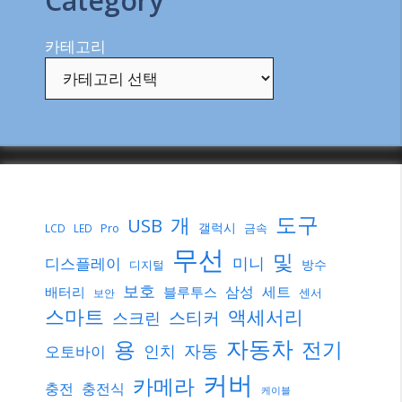
Category
카테고리
도구
개
USB
갤럭시
Pro
금속
LCD
LED
무선
및
미니
디스플레이
방수
디지털
보호
삼성
세트
배터리
블루투스
센서
보안
스마트
액세서리
스티커
스크린
자동차
용
전기
자동
인치
오토바이
커버
카메라
충전
충전식
케이블